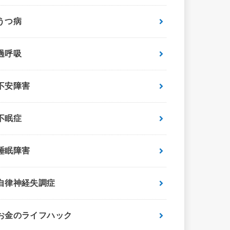
うつ病
過呼吸
不安障害
不眠症
睡眠障害
自律神経失調症
お金のライフハック