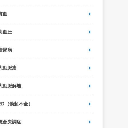
貧血
高血圧
糖尿病
大動脈瘤
大動脈解離
ED（勃起不全）
統合失調症