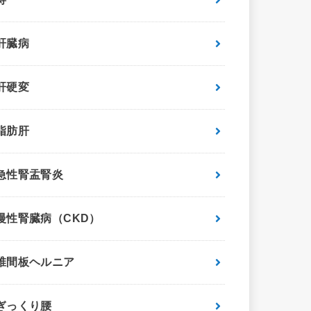
肝臓病
肝硬変
脂肪肝
急性腎盂腎炎
慢性腎臓病（CKD）
椎間板ヘルニア
ぎっくり腰