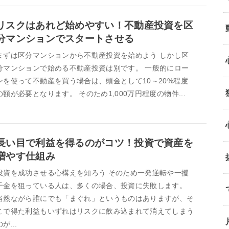
リスクはあれど始めやすい！不動産投資を区
分マンションでスタートさせる
まずは区分マンションから不動産投資を始めよう しかし区
分マンションで始める不動産投資は別です。 一般的にロー
ンを使って不動産を買う場合は、頭金として10～20%程度
の額が必要となります。 そのため1,000万円程度の物件...
長い目で利益を得るのがコツ！投資で資産を
増やす仕組み
投資を成功させる心構えを知ろう そのため一発逆転や一攫
千金を狙っている人は、多くの場合、投資に失敗します。
当然ながら誰にでも「まぐれ」というものはありますが、そ
こで得た利益もいずれはリスクに飲み込まれて消えてしまう
のが...