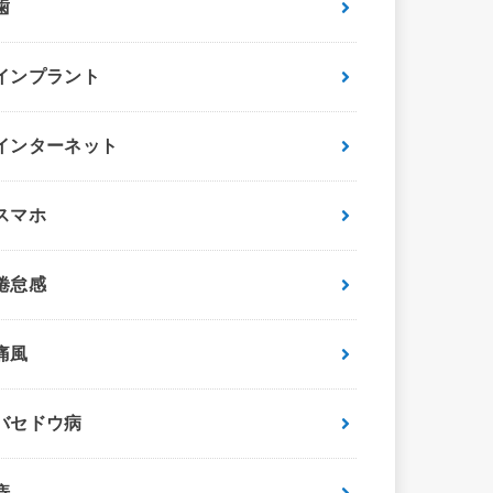
歯
インプラント
インターネット
スマホ
倦怠感
痛風
バセドウ病
痔