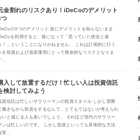
元金割れのリスクあり！iDeCoのデメリット
3つ
iDeCoの3つのデメリット 仮にデメリットを知らないまま
iDeCoを利用すると、後になって「思っていた状況と違
う！」ということになりかねません。 これは計画的に行う
べき投資および資産運用にとって致命的なリスクとなりま
...
購入して放置するだけ！忙しい人は投資信託
を検討してみよう
投資信託は忙しいサラリーマンの投資スタイル しかし実際
に働きながら投資をするなんて、とてもではないが考えられ
ないと感じる人も多いでしょう。 それほど現代のサラリー
マンは忙しいのです。 しかし投資といっても具体的な方法
は実...