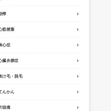
動悸
心筋梗塞
狭心症
心臓弁膜症
抜け毛・脱毛
てんかん
片頭痛