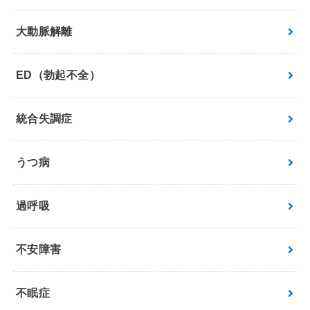
大動脈解離
ED（勃起不全）
統合失調症
うつ病
過呼吸
不安障害
不眠症