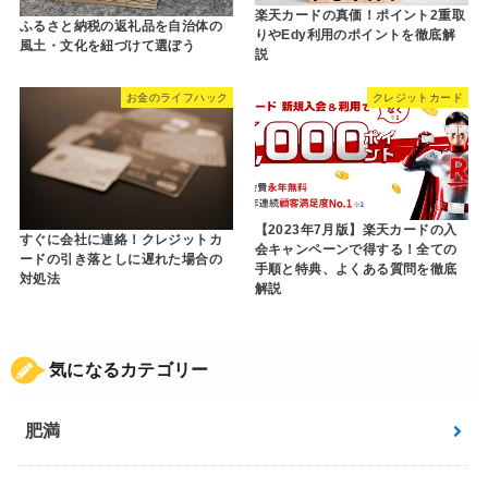
楽天カードの真価！ポイント2重取
ふるさと納税の返礼品を自治体の
りやEdy利用のポイントを徹底解
風土・文化を紐づけて選ぼう
説
お金のライフハック
クレジットカード
【2023年7月版】楽天カードの入
すぐに会社に連絡！クレジットカ
会キャンペーンで得する！全ての
ードの引き落としに遅れた場合の
手順と特典、よくある質問を徹底
対処法
解説
気になるカテゴリー
肥満