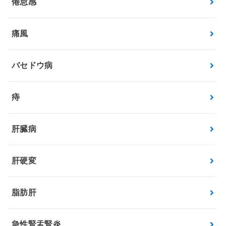
倦怠感
痛風
バセドウ病
痔
肝臓病
肝硬変
脂肪肝
急性腎盂腎炎