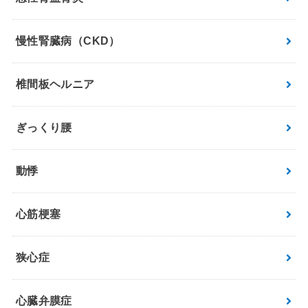
慢性腎臓病（CKD）
椎間板ヘルニア
ぎっくり腰
動悸
心筋梗塞
狭心症
心臓弁膜症