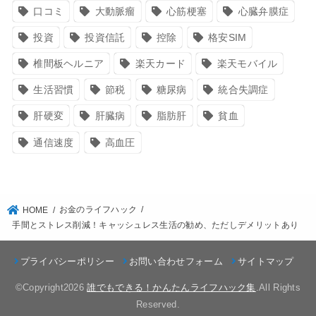
口コミ
大動脈瘤
心筋梗塞
心臓弁膜症
投資
投資信託
控除
格安SIM
椎間板ヘルニア
楽天カード
楽天モバイル
生活習慣
節税
糖尿病
統合失調症
肝硬変
肝臓病
脂肪肝
貧血
通信速度
高血圧
お金のライフハック
HOME
手間とストレス削減！キャッシュレス生活の勧め、ただしデメリットあり
プライバシーポリシー
お問い合わせフォーム
サイトマップ
©Copyright2026
誰でもできる！かんたんライフハック集
.All Rights
Reserved.