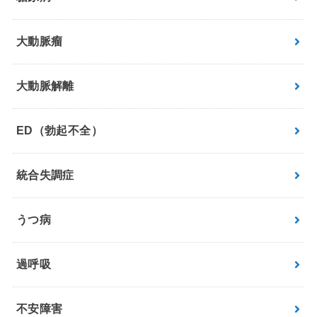
大動脈瘤
大動脈解離
ED（勃起不全）
統合失調症
うつ病
過呼吸
不安障害