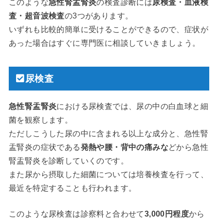
このような
急性腎盂腎炎
の検査診断には
尿検査・血液検
査・超音波検査
の3つがあります。
いずれも比較的簡単に受けることができるので、症状が
あった場合はすぐに専門医に相談していきましょう。
尿検査
急性腎盂腎炎
における尿検査では、尿の中の白血球と細
菌を観察します。
ただしこうした尿の中に含まれる以上な成分と、急性腎
盂腎炎の症状である
発熱や腰・背中の痛みな
どから急性
腎盂腎炎を診断していくのです。
また尿から摂取した細菌については培養検査を行って、
最近を特定することも行われます。
このような尿検査は診察料と合わせて
3,000円程度
から