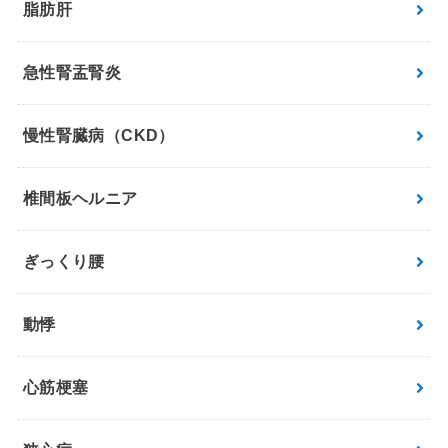
脂肪肝
急性腎盂腎炎
慢性腎臓病（CKD）
椎間板ヘルニア
ぎっくり腰
動悸
心筋梗塞