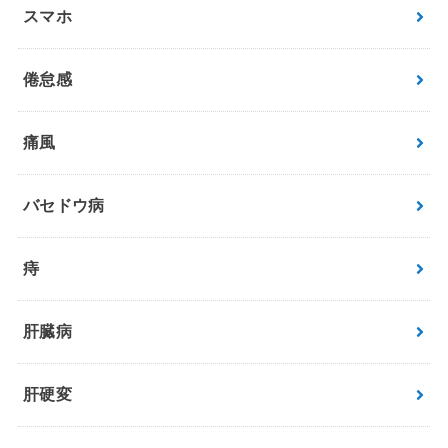
スマホ
倦怠感
痛風
バセドウ病
痔
肝臓病
肝硬変