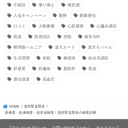
不眠症
乗り換え
倦怠感
入会キャンペーン
動悸
動脈硬化
口コミ
大動脈瘤
心筋梗塞
心臓弁膜症
投資
投資信託
控除
格安SIM
椎間板ヘルニア
楽天カード
楽天モバイル
生活習慣
節税
糖尿病
統合失調症
肝硬変
肝臓病
脂肪肝
貧血
通信速度
高血圧
急性腎盂腎炎
HOME
尿検査・血液検査・超音波検査！急性腎盂腎炎の検査診断
プライバシーポリシー
お問い合わせフォーム
サイトマップ