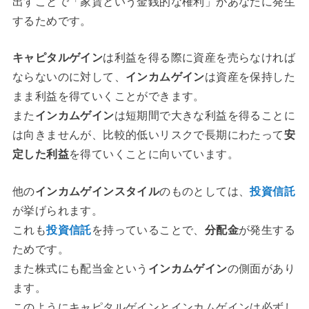
出すことで「家賃という金銭的な権利」があなたに発生
するためです。
キャピタルゲイン
は利益を得る際に資産を売らなければ
ならないのに対して、
インカムゲイン
は資産を保持した
まま利益を得ていくことができます。
また
インカムゲイン
は短期間で大きな利益を得ることに
は向きませんが、比較的低いリスクで長期にわたって
安
定した利益
を得ていくことに向いています。
他の
インカムゲインスタイル
のものとしては、
投資信託
が挙げられます。
これも
投資信託
を持っていることで、
分配金
が発生する
ためです。
また株式にも配当金という
インカムゲイン
の側面があり
ます。
このようにキャピタルゲインとインカムゲインは必ずし