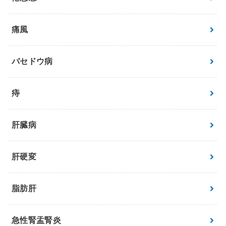
痛風
バセドウ病
痔
肝臓病
肝硬変
脂肪肝
急性腎盂腎炎