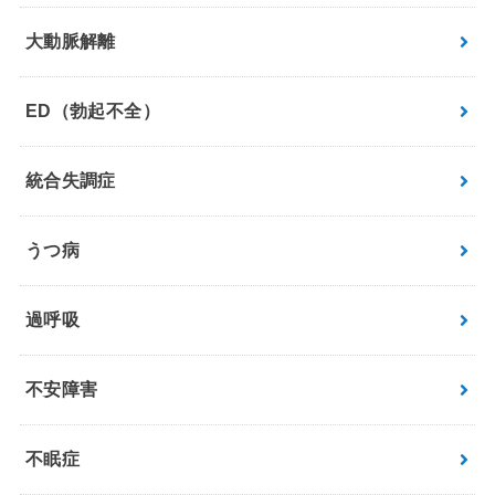
大動脈解離
ED（勃起不全）
統合失調症
うつ病
過呼吸
不安障害
不眠症