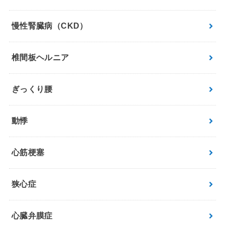
慢性腎臓病（CKD）
椎間板ヘルニア
ぎっくり腰
動悸
心筋梗塞
狭心症
心臓弁膜症