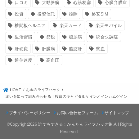
口コミ
大動脈瘤
心筋梗塞
心臓弁膜症
投資
投資信託
控除
格安SIM
椎間板ヘルニア
楽天カード
楽天モバイル
生活習慣
節税
糖尿病
統合失調症
肝硬変
肝臓病
脂肪肝
貧血
通信速度
高血圧
お金のライフハック
HOME
違いを知って組み合わせる！投資のキャピタルゲインとインカムゲイン
プライバシーポリシー
お問い合わせフォーム
サイトマップ
©Copyright2026
誰でもできる！かんたんライフハック集
.All Rights
Reserved.