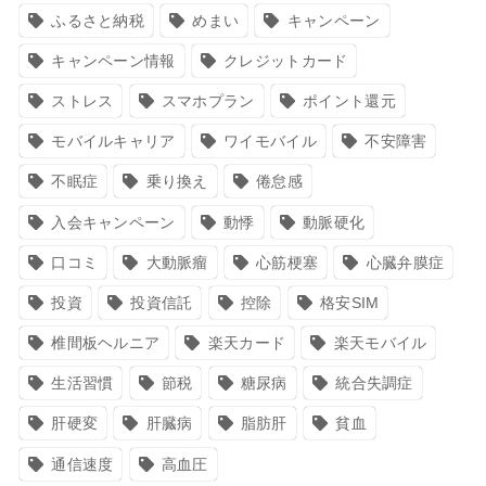
ふるさと納税
めまい
キャンペーン
キャンペーン情報
クレジットカード
ストレス
スマホプラン
ポイント還元
モバイルキャリア
ワイモバイル
不安障害
不眠症
乗り換え
倦怠感
入会キャンペーン
動悸
動脈硬化
口コミ
大動脈瘤
心筋梗塞
心臓弁膜症
投資
投資信託
控除
格安SIM
椎間板ヘルニア
楽天カード
楽天モバイル
生活習慣
節税
糖尿病
統合失調症
肝硬変
肝臓病
脂肪肝
貧血
通信速度
高血圧