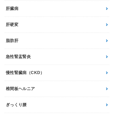
肝臓病
肝硬変
脂肪肝
急性腎盂腎炎
慢性腎臓病（CKD）
椎間板ヘルニア
ぎっくり腰