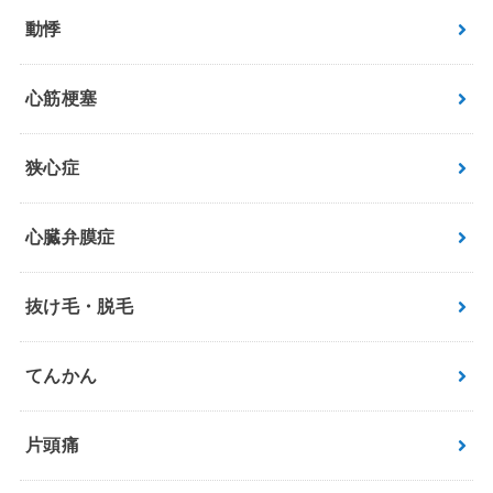
動悸
心筋梗塞
狭心症
心臓弁膜症
抜け毛・脱毛
てんかん
片頭痛