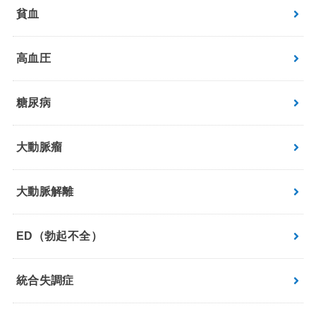
貧血
高血圧
糖尿病
大動脈瘤
大動脈解離
ED（勃起不全）
統合失調症