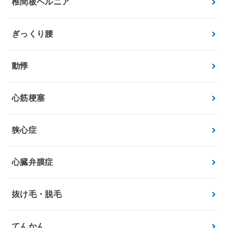
椎間板ヘルニア
ぎっくり腰
動悸
心筋梗塞
狭心症
心臓弁膜症
抜け毛・脱毛
てんかん