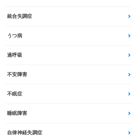
統合失調症
うつ病
過呼吸
不安障害
不眠症
睡眠障害
自律神経失調症