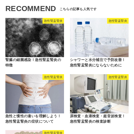
RECOMMEND
急性腎盂腎炎
急性腎盂腎炎
腎臓の細菌感染！急性腎盂腎炎の
シャワーと水分補注で予防改善！
特徴
急性腎盂腎炎にならないために
急性腎盂腎炎
急性腎盂腎炎
急性と慢性の違いを理解しよう！
尿検査・血液検査・超音波検査！
急性腎盂腎炎の症状について
急性腎盂腎炎の検査診断
急性腎盂腎炎