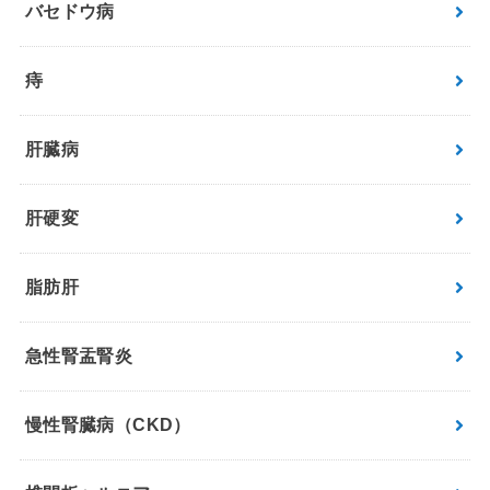
バセドウ病
痔
肝臓病
肝硬変
脂肪肝
急性腎盂腎炎
慢性腎臓病（CKD）