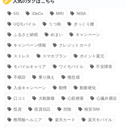
人気のタグはこちら
5G
iDeCo
MRI
NISA
UQモバイル
うつ病
ぎっくり腰
ふるさと納税
めまい
キャンペーン
キャンペーン情報
クレジットカード
ストレス
スマホプラン
ポイント還元
モバイルキャリア
ワイモバイル
不安障害
不眠症
乗り換え
倦怠感
入会キャンペーン
動悸
動脈硬化
口コミ
大動脈瘤
心筋梗塞
心臓弁膜症
投資
投資信託
控除
格安SIM
椎間板ヘルニア
楽天カード
楽天モバイル