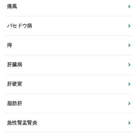
痛風
バセドウ病
痔
肝臓病
肝硬変
脂肪肝
急性腎盂腎炎