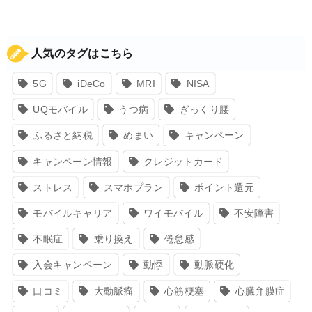
人気のタグはこちら
5G
iDeCo
MRI
NISA
UQモバイル
うつ病
ぎっくり腰
ふるさと納税
めまい
キャンペーン
キャンペーン情報
クレジットカード
ストレス
スマホプラン
ポイント還元
モバイルキャリア
ワイモバイル
不安障害
不眠症
乗り換え
倦怠感
入会キャンペーン
動悸
動脈硬化
口コミ
大動脈瘤
心筋梗塞
心臓弁膜症