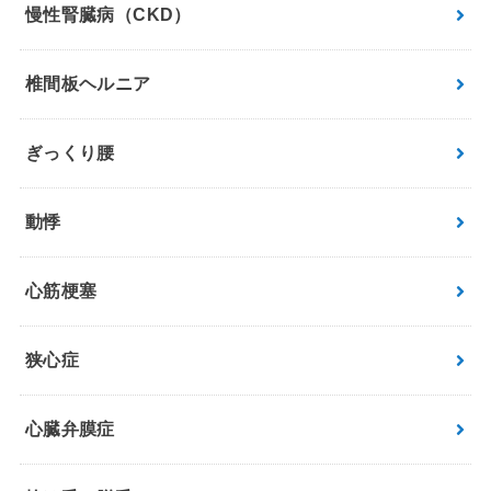
慢性腎臓病（CKD）
椎間板ヘルニア
ぎっくり腰
動悸
心筋梗塞
狭心症
心臓弁膜症