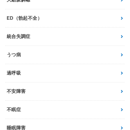
ED（勃起不全）
統合失調症
うつ病
過呼吸
不安障害
不眠症
睡眠障害