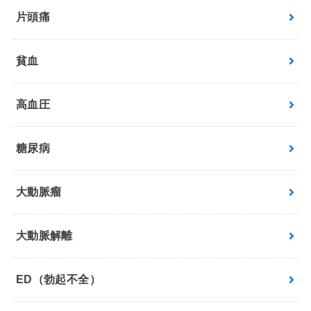
片頭痛
貧血
高血圧
糖尿病
大動脈瘤
大動脈解離
ED（勃起不全）