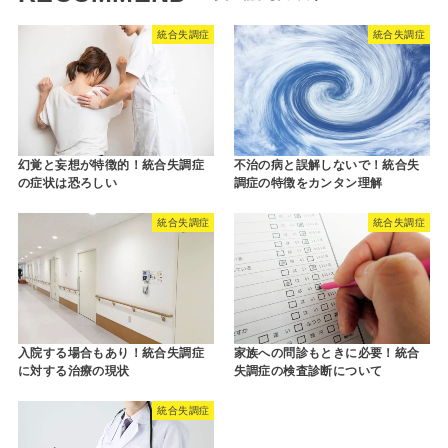
統合失調症
統合失調症
幻覚と妄想が特徴的！統合失調症
不治の病と誤解しないで！統合失
の症状は恐ろしい
調症の特徴をカンタン理解
統合失調症
統合失調症
入院する場合もあり！統合失調症
家族への問診もときに必要！統合
に対する治療の現状
失調症の検査診断について
統合失調症