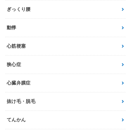
ぎっくり腰
動悸
心筋梗塞
狭心症
心臓弁膜症
抜け毛・脱毛
てんかん