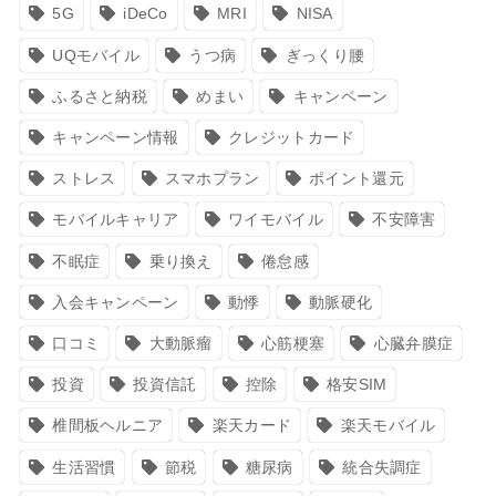
5G
iDeCo
MRI
NISA
UQモバイル
うつ病
ぎっくり腰
ふるさと納税
めまい
キャンペーン
キャンペーン情報
クレジットカード
ストレス
スマホプラン
ポイント還元
モバイルキャリア
ワイモバイル
不安障害
不眠症
乗り換え
倦怠感
入会キャンペーン
動悸
動脈硬化
口コミ
大動脈瘤
心筋梗塞
心臓弁膜症
投資
投資信託
控除
格安SIM
椎間板ヘルニア
楽天カード
楽天モバイル
生活習慣
節税
糖尿病
統合失調症