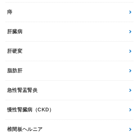
痔
肝臓病
肝硬変
脂肪肝
急性腎盂腎炎
慢性腎臓病（CKD）
椎間板ヘルニア