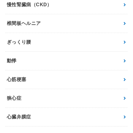
慢性腎臓病（CKD）
椎間板ヘルニア
ぎっくり腰
動悸
心筋梗塞
狭心症
心臓弁膜症