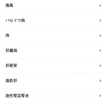
痛風
バセドウ病
痔
肝臓病
肝硬変
脂肪肝
急性腎盂腎炎