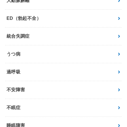
大動脈解離
ED（勃起不全）
統合失調症
うつ病
過呼吸
不安障害
不眠症
睡眠障害