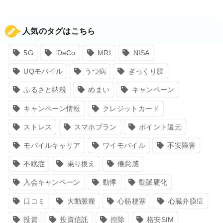
人気のタグはこちら
5G
iDeCo
MRI
NISA
UQモバイル
うつ病
ぎっくり腰
ふるさと納税
めまい
キャンペーン
キャンペーン情報
クレジットカード
ストレス
スマホプラン
ポイント還元
モバイルキャリア
ワイモバイル
不安障害
不眠症
乗り換え
倦怠感
入会キャンペーン
動悸
動脈硬化
口コミ
大動脈瘤
心筋梗塞
心臓弁膜症
投資
投資信託
控除
格安SIM