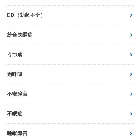
ED（勃起不全）
統合失調症
うつ病
過呼吸
不安障害
不眠症
睡眠障害