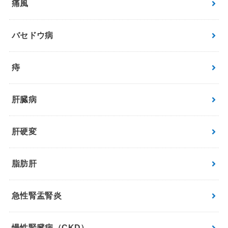
痛風
バセドウ病
痔
肝臓病
肝硬変
脂肪肝
急性腎盂腎炎
慢性腎臓病（CKD）