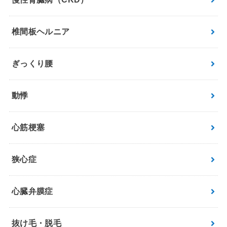
椎間板ヘルニア
ぎっくり腰
動悸
心筋梗塞
狭心症
心臓弁膜症
抜け毛・脱毛