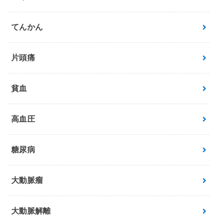
てんかん
片頭痛
貧血
高血圧
糖尿病
大動脈瘤
大動脈解離