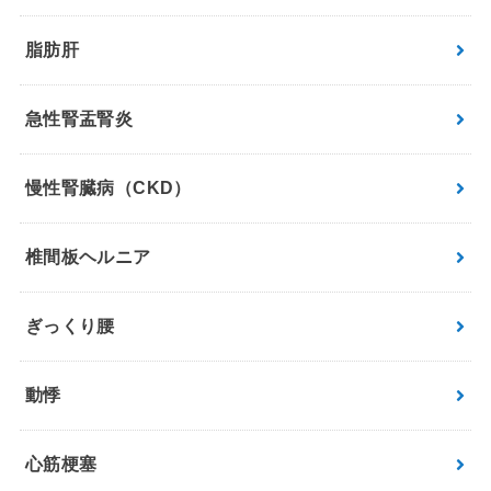
脂肪肝
急性腎盂腎炎
慢性腎臓病（CKD）
椎間板ヘルニア
ぎっくり腰
動悸
心筋梗塞