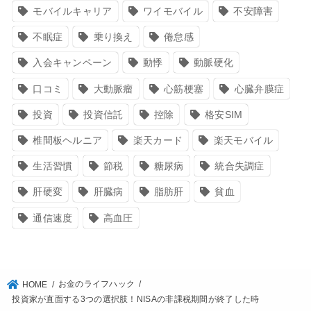
モバイルキャリア
ワイモバイル
不安障害
不眠症
乗り換え
倦怠感
入会キャンペーン
動悸
動脈硬化
口コミ
大動脈瘤
心筋梗塞
心臓弁膜症
投資
投資信託
控除
格安SIM
椎間板ヘルニア
楽天カード
楽天モバイル
生活習慣
節税
糖尿病
統合失調症
肝硬変
肝臓病
脂肪肝
貧血
通信速度
高血圧
お金のライフハック
HOME
投資家が直面する3つの選択肢！NISAの非課税期間が終了した時