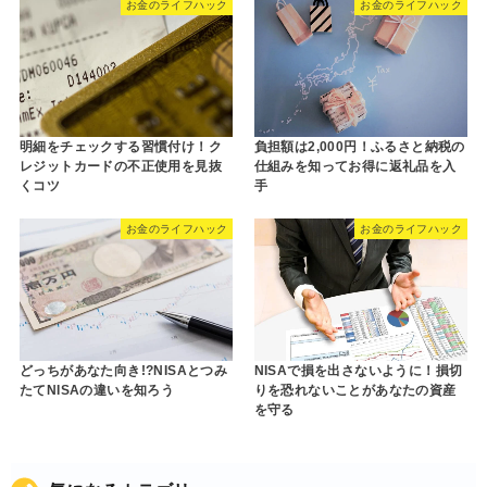
お金のライフハック
お金のライフハック
明細をチェックする習慣付け！ク
負担額は2,000円！ふるさと納税の
レジットカードの不正使用を見抜
仕組みを知ってお得に返礼品を入
くコツ
手
お金のライフハック
お金のライフハック
どっちがあなた向き!?NISAとつみ
NISAで損を出さないように！損切
たてNISAの違いを知ろう
りを恐れないことがあなたの資産
を守る