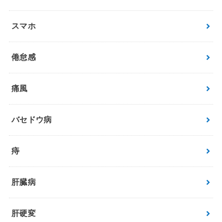
スマホ
倦怠感
痛風
バセドウ病
痔
肝臓病
肝硬変