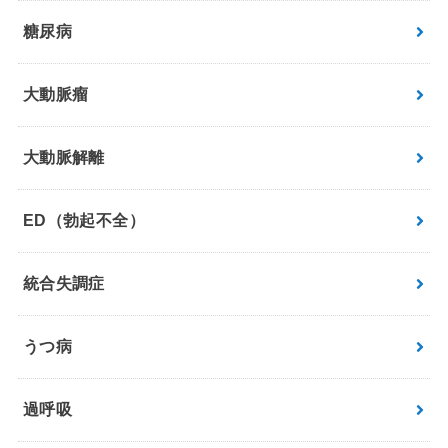
糖尿病
大動脈瘤
大動脈解離
ED（勃起不全）
統合失調症
うつ病
過呼吸