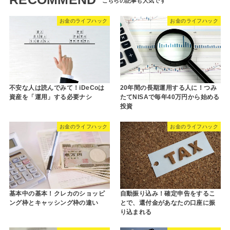
お金のライフハック
お金のライフハック
不安な人は読んでみて！iDeCoは
20年間の長期運用する人に！つみ
資産を「運用」する必要ナシ
たてNISAで毎年40万円から始める
投資
お金のライフハック
お金のライフハック
基本中の基本！クレカのショッピ
自動振り込み！確定申告をするこ
ング枠とキャッシング枠の違い
とで、還付金があなたの口座に振
り込まれる