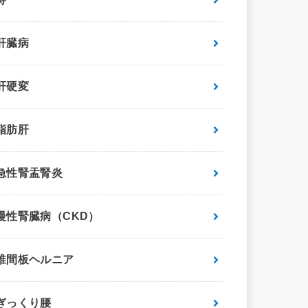
肝臓病
肝硬変
脂肪肝
急性腎盂腎炎
慢性腎臓病（CKD）
椎間板ヘルニア
ぎっくり腰