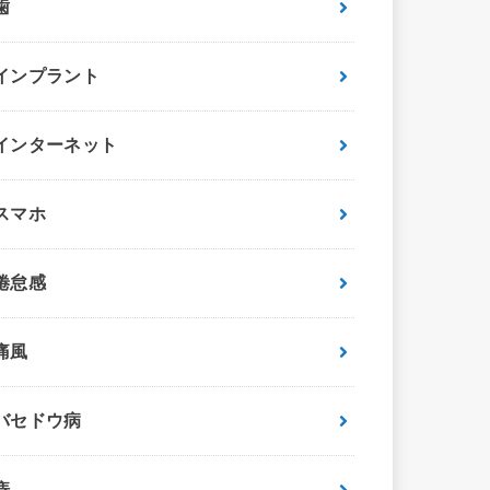
歯
インプラント
インターネット
スマホ
倦怠感
痛風
バセドウ病
痔