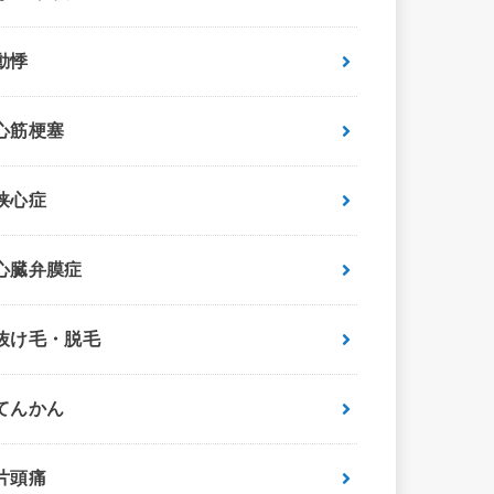
動悸
心筋梗塞
狭心症
心臓弁膜症
抜け毛・脱毛
てんかん
片頭痛