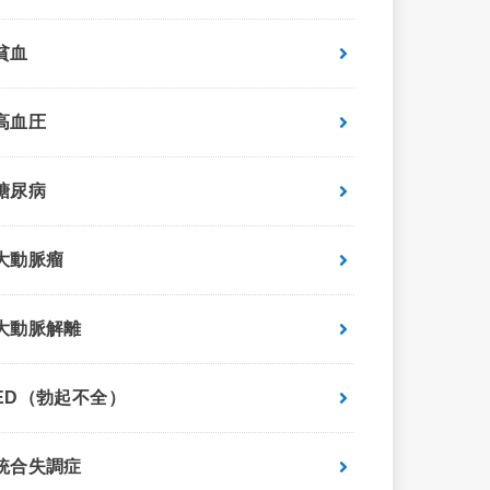
貧血
高血圧
糖尿病
大動脈瘤
大動脈解離
ED（勃起不全）
統合失調症