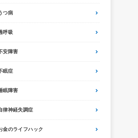
うつ病
過呼吸
不安障害
不眠症
睡眠障害
自律神経失調症
お金のライフハック