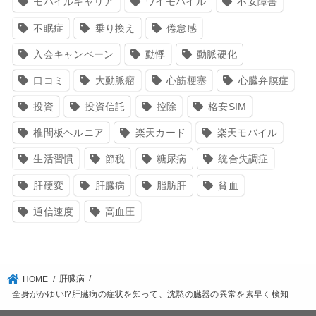
モバイルキャリア
ワイモバイル
不安障害
不眠症
乗り換え
倦怠感
入会キャンペーン
動悸
動脈硬化
口コミ
大動脈瘤
心筋梗塞
心臓弁膜症
投資
投資信託
控除
格安SIM
椎間板ヘルニア
楽天カード
楽天モバイル
生活習慣
節税
糖尿病
統合失調症
肝硬変
肝臓病
脂肪肝
貧血
通信速度
高血圧
肝臓病
HOME
全身がかゆい!?肝臓病の症状を知って、沈黙の臓器の異常を素早く検知