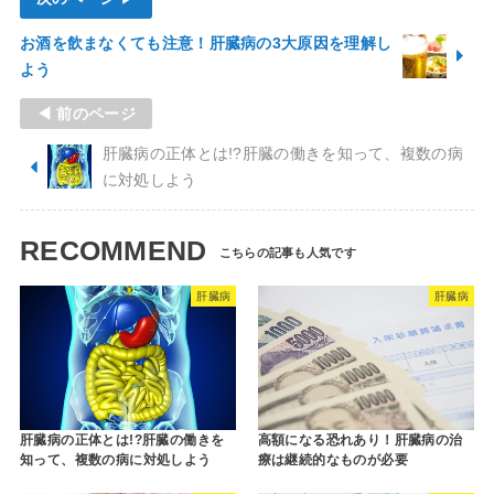
お酒を飲まなくても注意！肝臓病の3大原因を理解し
よう
◀ 前のページ
肝臓病の正体とは!?肝臓の働きを知って、複数の病
に対処しよう
RECOMMEND
肝臓病
肝臓病
肝臓病の正体とは!?肝臓の働きを
高額になる恐れあり！肝臓病の治
知って、複数の病に対処しよう
療は継続的なものが必要