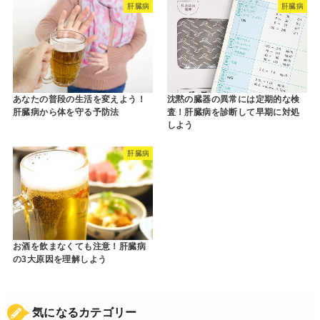
肝臓病
肝臓病
あなたの普段の生活を変えよう！
沈黙の臓器の異常には定期的な検
肝臓病から体を守る予防法
査！肝臓病を診断して早期に対処
しよう
肝臓病
お酒を飲まなくても注意！肝臓病
の3大原因を理解しよう
気になるカテゴリー