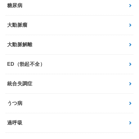
糖尿病
大動脈瘤
大動脈解離
ED（勃起不全）
統合失調症
うつ病
過呼吸