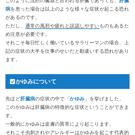
このように沈黙の臓器と言われる肝臓であっても、
肝臓
病
を患った場合は以上のような様々な症状が起こる恐れ
があるのです。
ただし、
通常の風邪や疲れと誤認しやすい
ものもあるた
め注意が必要です。
それこそ毎日忙しく働いているサラリーマンの場合、上
記の症状の大半を仕事のせいだと勘違いする恐れがあり
ます。
かゆみについて
先ほど
肝臓病
の症状の中で「
かゆみ
」を挙げました。
このかゆみは肝臓病の特徴的な症状ということができま
す。
一般的にかゆみは皮膚の異常により起こります。
それこそ虫刺されやアレルギーはかゆみを起こす代表的