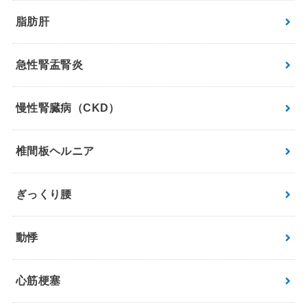
脂肪肝
急性腎盂腎炎
慢性腎臓病（CKD）
椎間板ヘルニア
ぎっくり腰
動悸
心筋梗塞