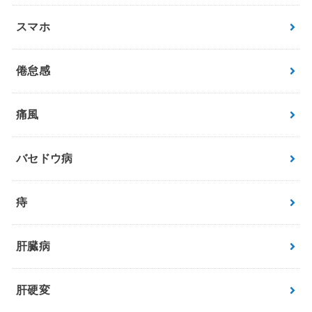
スマホ
倦怠感
痛風
バセドウ病
痔
肝臓病
肝硬変