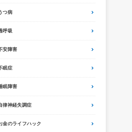
うつ病
過呼吸
不安障害
不眠症
睡眠障害
自律神経失調症
お金のライフハック