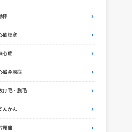
動悸
心筋梗塞
狭心症
心臓弁膜症
抜け毛・脱毛
てんかん
片頭痛