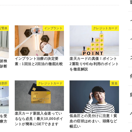
盂腎炎
インプラント
クレジットカード
インプラント治療の決定要
楽天カードの真価！ポイント
波検
素：1回法と2回法の徹底比較
2重取りやEdy利用のポイント
診断
を徹底解説
脂肪肝
クレジットカード
貧血
楽天カード新規入会迷ってい
低血圧との見分けに注意！貧
を受
るなら必見！最大10,000ポイ
血の症状はめまい、頭痛など
療方
ントが簡単にGETできます
幅広い