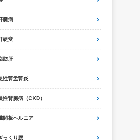
肝臓病
肝硬変
脂肪肝
急性腎盂腎炎
慢性腎臓病（CKD）
椎間板ヘルニア
ぎっくり腰