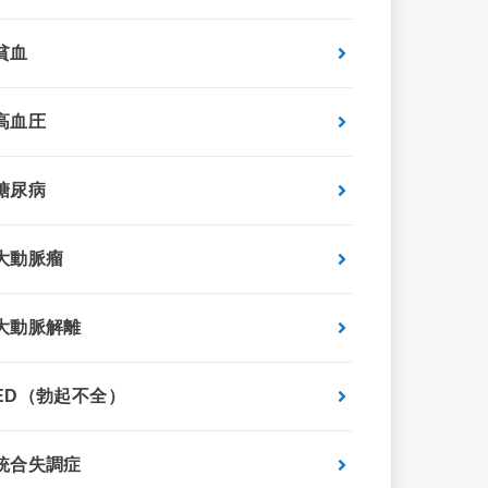
貧血
高血圧
糖尿病
大動脈瘤
大動脈解離
ED（勃起不全）
統合失調症