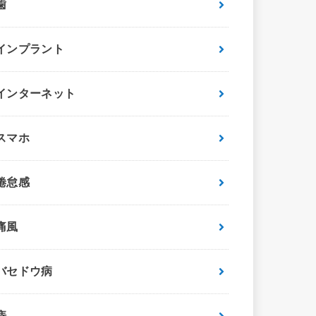
歯
インプラント
インターネット
スマホ
倦怠感
痛風
バセドウ病
痔