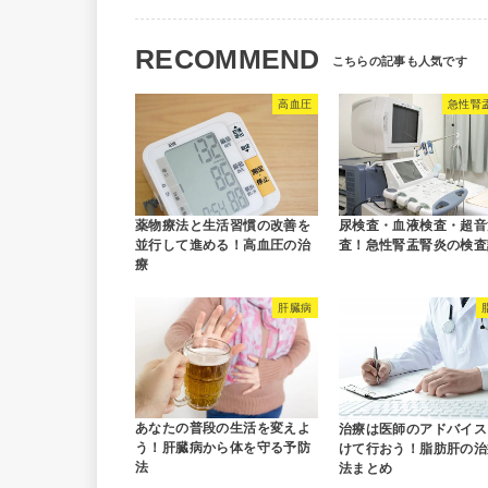
RECOMMEND
高血圧
急性腎
薬物療法と生活習慣の改善を
尿検査・血液検査・超音
並行して進める！高血圧の治
査！急性腎盂腎炎の検査
療
肝臓病
あなたの普段の生活を変えよ
治療は医師のアドバイス
う！肝臓病から体を守る予防
けて行おう！脂肪肝の治
法
法まとめ