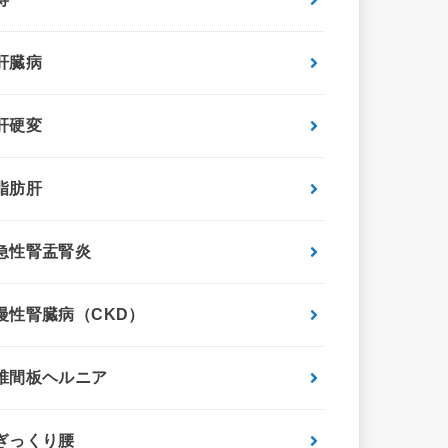
肝臓病
肝硬変
脂肪肝
急性腎盂腎炎
慢性腎臓病（CKD）
椎間板ヘルニア
ぎっくり腰