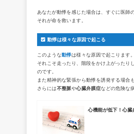
あなたが動悸を感じた場合は、すぐに医師
それが命を救います。
動悸は様々な原因で起こる
このような
動悸
は様々な原因で起こります
それこそ走ったり、階段をかけ上がったり
のです。
また精神的な緊張から動悸を誘発する場合
さらには
不整脈
や
心臓弁膜症
などの危険な
心機能が低下！心臓