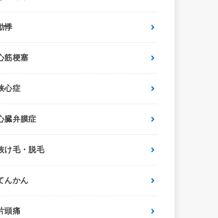
動悸
心筋梗塞
狭心症
心臓弁膜症
抜け毛・脱毛
てんかん
片頭痛