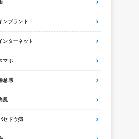
歯
インプラント
インターネット
スマホ
倦怠感
痛風
バセドウ病
痔