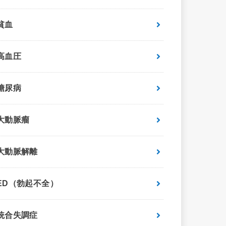
貧血
高血圧
糖尿病
大動脈瘤
大動脈解離
ED（勃起不全）
統合失調症