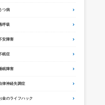
うつ病
過呼吸
不安障害
不眠症
睡眠障害
自律神経失調症
お金のライフハック