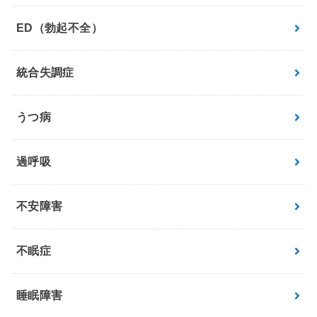
ED（勃起不全）
統合失調症
うつ病
過呼吸
不安障害
不眠症
睡眠障害