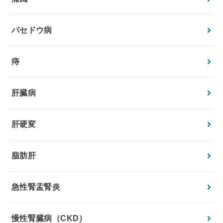
バセドウ病
痔
肝臓病
肝硬変
脂肪肝
急性腎盂腎炎
慢性腎臓病（CKD）