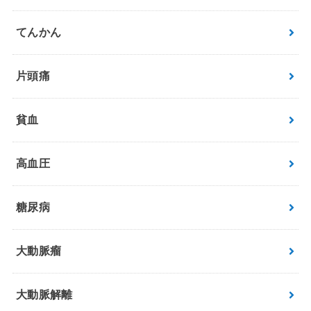
てんかん
片頭痛
貧血
高血圧
糖尿病
大動脈瘤
大動脈解離