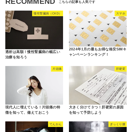
RECOMMEND
慢性腎臓病（CKD）
スマホ
2024年1月の最もお得な格安SIMキ
透析は高額！慢性腎臓病の幅広い
ャンペーンランキング！
治療を知ろう
片頭痛
肝硬変
現代人に増えている！片頭痛の特
大きく分けて３つ！肝硬変の原因
徴を知って、備えておこう
を知って予防しよう
てんかん
ぎっくり腰