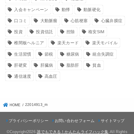
入会キャンペーン
動悸
動脈硬化
口コミ
大動脈瘤
心筋梗塞
心臓弁膜症
投資
投資信託
控除
格安SIM
椎間板ヘルニア
楽天カード
楽天モバイル
生活習慣
節税
糖尿病
統合失調症
肝硬変
肝臓病
脂肪肝
貧血
通信速度
高血圧
22014913_m
HOME
プライバシーポリシー
お問い合わせフォーム
サイトマップ
©Copyright2026
誰でもできる！かんたんライフハック集
.All Rights