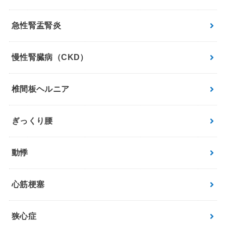
急性腎盂腎炎
慢性腎臓病（CKD）
椎間板ヘルニア
ぎっくり腰
動悸
心筋梗塞
狭心症