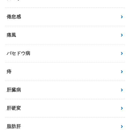
倦怠感
痛風
バセドウ病
痔
肝臓病
肝硬変
脂肪肝