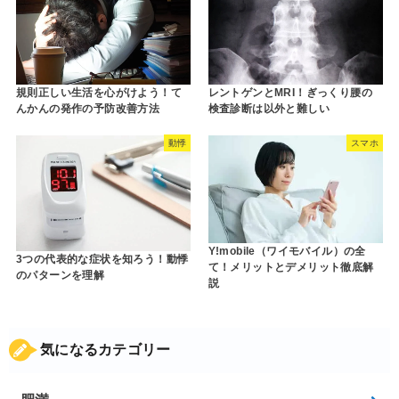
規則正しい生活を心がけよう！て
レントゲンとMRI！ぎっくり腰の
んかんの発作の予防改善方法
検査診断は以外と難しい
動悸
スマホ
Y!mobile（ワイモバイル）の全
3つの代表的な症状を知ろう！動悸
て！メリットとデメリット徹底解
のパターンを理解
説
気になるカテゴリー