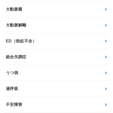
大動脈瘤
大動脈解離
ED（勃起不全）
統合失調症
うつ病
過呼吸
不安障害