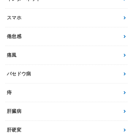
スマホ
倦怠感
痛風
バセドウ病
痔
肝臓病
肝硬変