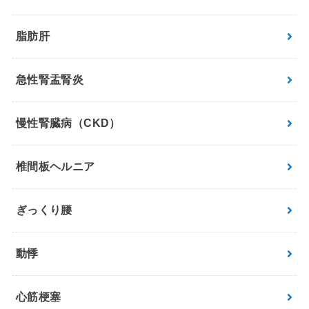
脂肪肝
急性腎盂腎炎
慢性腎臓病（CKD）
椎間板ヘルニア
ぎっくり腰
動悸
心筋梗塞