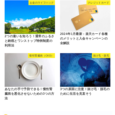
お金のライフハック
クレジットカード
2024年1月最新：楽天カード各種
2つの違いを知ろう！通常のふるさ
のメリットと入会キャンペーンの
と納税とワンストップ特例制度の
全解説
利用法
慢性腎臓病（CKD）
抜け毛・脱毛
あなたの手で予防できる！慢性腎
3つの原因に注意！抜け毛・脱毛の
臓病を悪化させないための3つの方
ために生活を見直そう
法