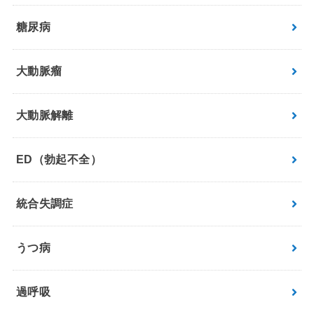
糖尿病
大動脈瘤
大動脈解離
ED（勃起不全）
統合失調症
うつ病
過呼吸