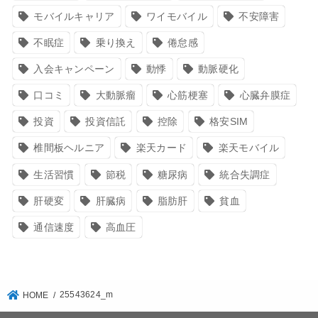
モバイルキャリア
ワイモバイル
不安障害
不眠症
乗り換え
倦怠感
入会キャンペーン
動悸
動脈硬化
口コミ
大動脈瘤
心筋梗塞
心臓弁膜症
投資
投資信託
控除
格安SIM
椎間板ヘルニア
楽天カード
楽天モバイル
生活習慣
節税
糖尿病
統合失調症
肝硬変
肝臓病
脂肪肝
貧血
通信速度
高血圧
25543624_m
HOME