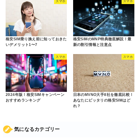
スマホ
スマホ
格安SIM乗り換え前に知っておきた
格安SIMのMNP特典徹底解説！最
いデメリット1〜7
新の割引情報と注意点
スマホ
スマホ
2024年版！格安SIMキャンペーン
日本のMVNO大手8社を徹底比較！
おすすめランキング
あなたにピッタリの格安SIMはど
れ？
気になるカテゴリー