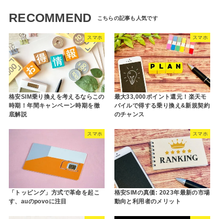
RECOMMEND
スマホ
スマホ
格安SIM乗り換えを考えるならこの
最大33,000ポイント還元！楽天モ
時期！年間キャンペーン時期を徹
バイルで得する乗り換え&新規契約
底解説
のチャンス
スマホ
スマホ
「トッピング」方式で革命を起こ
格安SIMの真価: 2023年最新の市場
す、auのpovoに注目
動向と利用者のメリット