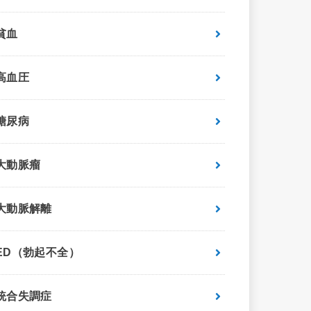
貧血
高血圧
糖尿病
大動脈瘤
大動脈解離
ED（勃起不全）
統合失調症