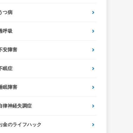
うつ病
過呼吸
不安障害
不眠症
睡眠障害
自律神経失調症
お金のライフハック