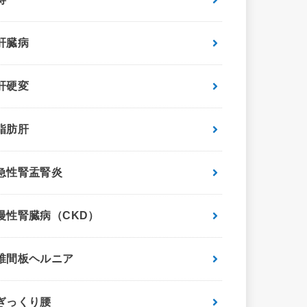
肝臓病
肝硬変
脂肪肝
急性腎盂腎炎
慢性腎臓病（CKD）
椎間板ヘルニア
ぎっくり腰