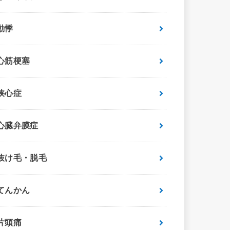
動悸
心筋梗塞
狭心症
心臓弁膜症
抜け毛・脱毛
てんかん
片頭痛