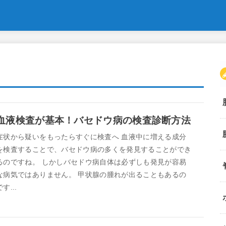
血液検査が基本！バセドウ病の検査診断方法
症状から疑いをもったらすぐに検査へ 血液中に増える成分
を検査することで、バセドウ病の多くを発見することができ
るのですね。 しかしバセドウ病自体は必ずしも発見が容易
な病気ではありません。 甲状腺の腫れが出ることもあるの
です...