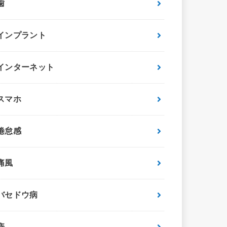
歯
インプラント
インターネット
スマホ
倦怠感
痛風
バセドウ病
痔