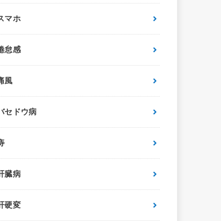
スマホ
倦怠感
痛風
バセドウ病
痔
肝臓病
肝硬変