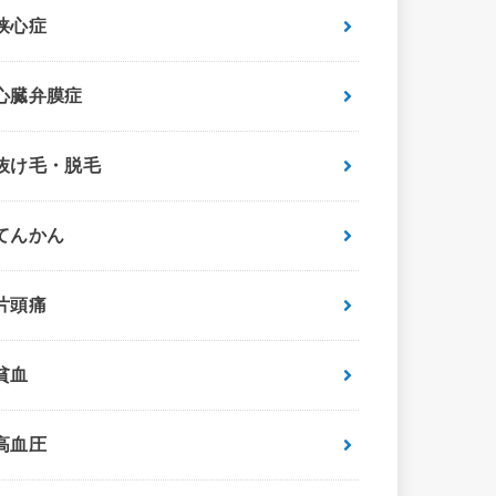
狭心症
心臓弁膜症
抜け毛・脱毛
てんかん
片頭痛
貧血
高血圧