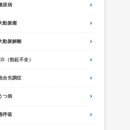
糖尿病
大動脈瘤
大動脈解離
ED（勃起不全）
統合失調症
うつ病
過呼吸