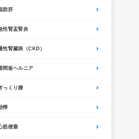
脂肪肝
急性腎盂腎炎
慢性腎臓病（CKD）
椎間板ヘルニア
ぎっくり腰
動悸
心筋梗塞