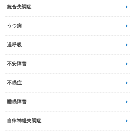
統合失調症
うつ病
過呼吸
不安障害
不眠症
睡眠障害
自律神経失調症