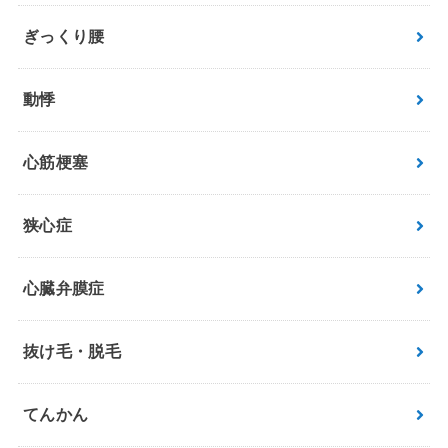
ぎっくり腰
動悸
心筋梗塞
狭心症
心臓弁膜症
抜け毛・脱毛
てんかん