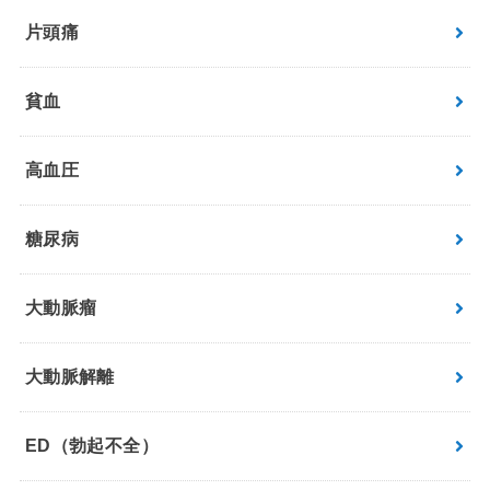
片頭痛
貧血
高血圧
糖尿病
大動脈瘤
大動脈解離
ED（勃起不全）