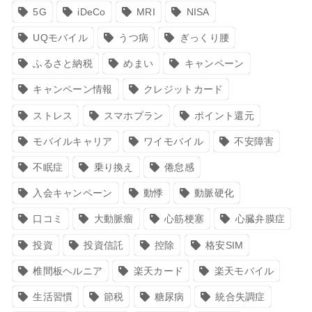
5G
iDeCo
MRI
NISA
UQモバイル
うつ病
ぎっくり腰
ふるさと納税
めまい
キャンペーン
キャンペーン情報
クレジットカード
ストレス
スマホプラン
ポイント還元
モバイルキャリア
ワイモバイル
不安障害
不眠症
乗り換え
倦怠感
入会キャンペーン
動悸
動脈硬化
口コミ
大動脈瘤
心筋梗塞
心臓弁膜症
投資
投資信託
控除
格安SIM
椎間板ヘルニア
楽天カード
楽天モバイル
生活習慣
節税
糖尿病
統合失調症