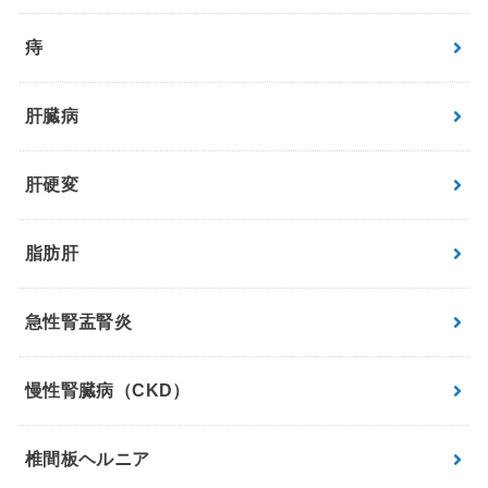
痔
肝臓病
肝硬変
脂肪肝
急性腎盂腎炎
慢性腎臓病（CKD）
椎間板ヘルニア