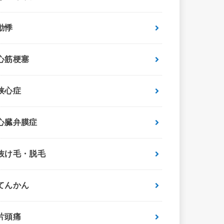
動悸
心筋梗塞
狭心症
心臓弁膜症
抜け毛・脱毛
てんかん
片頭痛