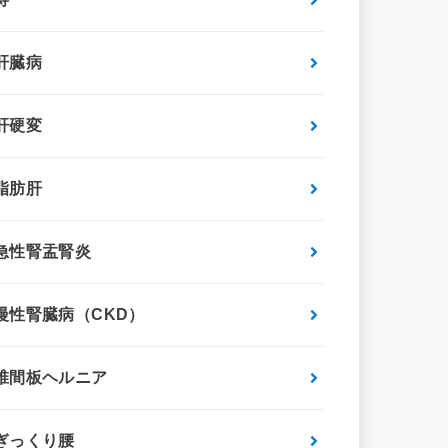
肝臓病
肝硬変
脂肪肝
急性腎盂腎炎
慢性腎臓病（CKD）
椎間板ヘルニア
ぎっくり腰