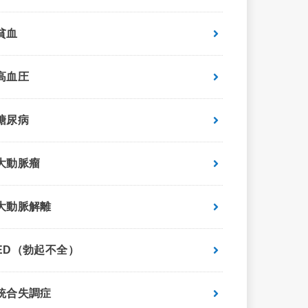
貧血
高血圧
糖尿病
大動脈瘤
大動脈解離
ED（勃起不全）
統合失調症