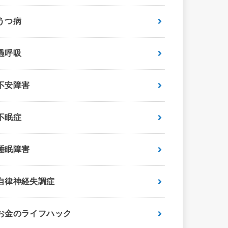
うつ病
過呼吸
不安障害
不眠症
睡眠障害
自律神経失調症
お金のライフハック