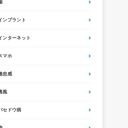
歯
インプラント
インターネット
スマホ
倦怠感
痛風
バセドウ病
痔