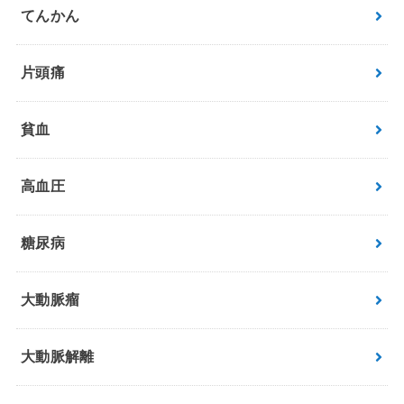
てんかん
片頭痛
貧血
高血圧
糖尿病
大動脈瘤
大動脈解離