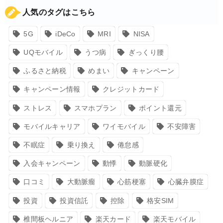
人気のタグはこちら
5G
iDeCo
MRI
NISA
UQモバイル
うつ病
ぎっくり腰
ふるさと納税
めまい
キャンペーン
キャンペーン情報
クレジットカード
ストレス
スマホプラン
ポイント還元
モバイルキャリア
ワイモバイル
不安障害
不眠症
乗り換え
倦怠感
入会キャンペーン
動悸
動脈硬化
口コミ
大動脈瘤
心筋梗塞
心臓弁膜症
投資
投資信託
控除
格安SIM
椎間板ヘルニア
楽天カード
楽天モバイル