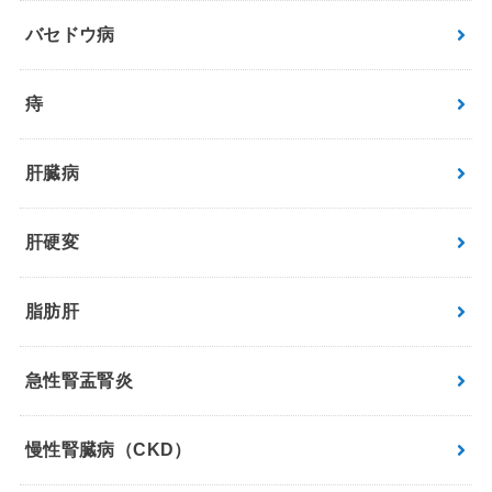
バセドウ病
痔
肝臓病
肝硬変
脂肪肝
急性腎盂腎炎
慢性腎臓病（CKD）