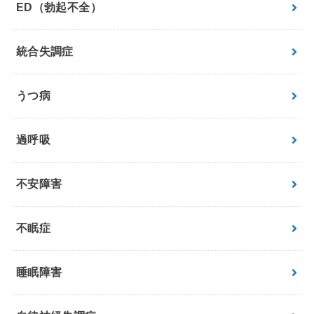
ED（勃起不全）
統合失調症
うつ病
過呼吸
不安障害
不眠症
睡眠障害