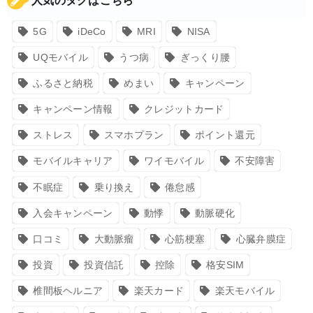
人気のタグはこちら
5G
iDeCo
MRI
NISA
UQモバイル
うつ病
ぎっくり腰
ふるさと納税
めまい
キャンペーン
キャンペーン情報
クレジットカード
ストレス
スマホプラン
ポイント還元
モバイルキャリア
ワイモバイル
不安障害
不眠症
乗り換え
倦怠感
入会キャンペーン
動悸
動脈硬化
口コミ
大動脈瘤
心筋梗塞
心臓弁膜症
投資
投資信託
控除
格安SIM
椎間板ヘルニア
楽天カード
楽天モバイル