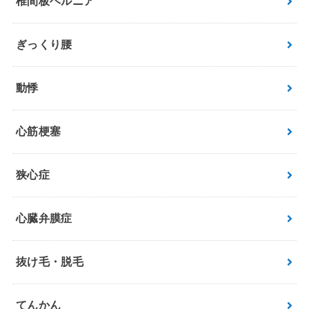
椎間板ヘルニア
ぎっくり腰
動悸
心筋梗塞
狭心症
心臓弁膜症
抜け毛・脱毛
てんかん