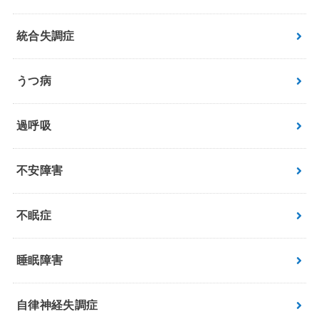
統合失調症
うつ病
過呼吸
不安障害
不眠症
睡眠障害
自律神経失調症