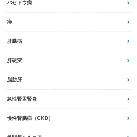
バセドウ病
痔
肝臓病
肝硬変
脂肪肝
急性腎盂腎炎
慢性腎臓病（CKD）