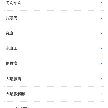
てんかん
片頭痛
貧血
高血圧
糖尿病
大動脈瘤
大動脈解離