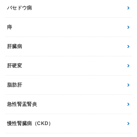
バセドウ病
痔
肝臓病
肝硬変
脂肪肝
急性腎盂腎炎
慢性腎臓病（CKD）