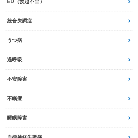
ED（勃起不全）
統合失調症
うつ病
過呼吸
不安障害
不眠症
睡眠障害
自律神経失調症