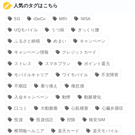
人気のタグはこちら
5G
iDeCo
MRI
NISA
UQモバイル
うつ病
ぎっくり腰
ふるさと納税
めまい
キャンペーン
キャンペーン情報
クレジットカード
ストレス
スマホプラン
ポイント還元
モバイルキャリア
ワイモバイル
不安障害
不眠症
乗り換え
倦怠感
入会キャンペーン
動悸
動脈硬化
口コミ
大動脈瘤
心筋梗塞
心臓弁膜症
投資
投資信託
控除
格安SIM
椎間板ヘルニア
楽天カード
楽天モバイル