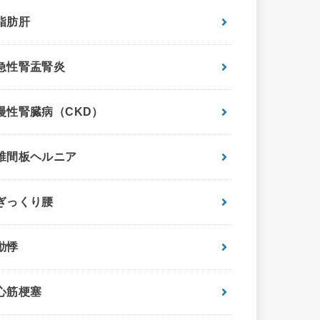
脂肪肝
急性腎盂腎炎
慢性腎臓病（CKD）
椎間板ヘルニア
ぎっくり腰
動悸
心筋梗塞