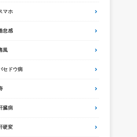
スマホ
倦怠感
痛風
バセドウ病
痔
肝臓病
肝硬変