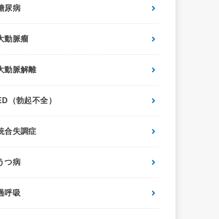
糖尿病
大動脈瘤
大動脈解離
ED（勃起不全）
統合失調症
うつ病
過呼吸