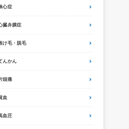
狭心症
心臓弁膜症
抜け毛・脱毛
てんかん
片頭痛
貧血
高血圧