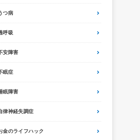
うつ病
過呼吸
不安障害
不眠症
睡眠障害
自律神経失調症
お金のライフハック