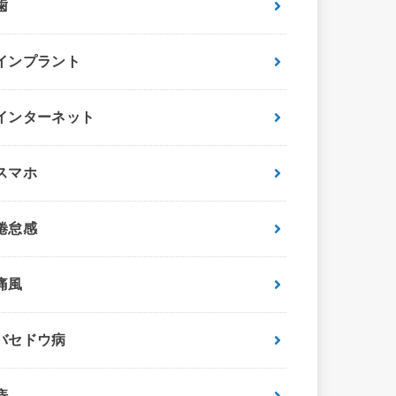
歯
インプラント
インターネット
スマホ
倦怠感
痛風
バセドウ病
痔