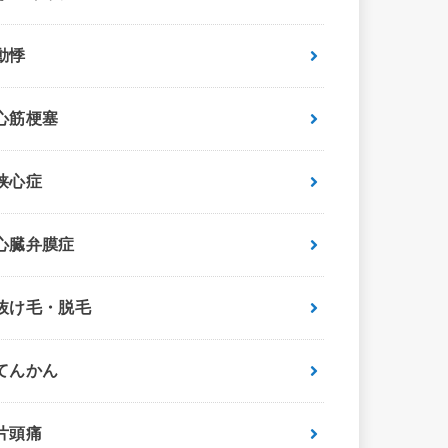
動悸
心筋梗塞
狭心症
心臓弁膜症
抜け毛・脱毛
てんかん
片頭痛