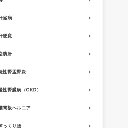
肝臓病
肝硬変
脂肪肝
急性腎盂腎炎
慢性腎臓病（CKD）
椎間板ヘルニア
ぎっくり腰