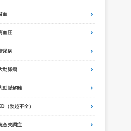
貧血
高血圧
糖尿病
大動脈瘤
大動脈解離
ED（勃起不全）
統合失調症