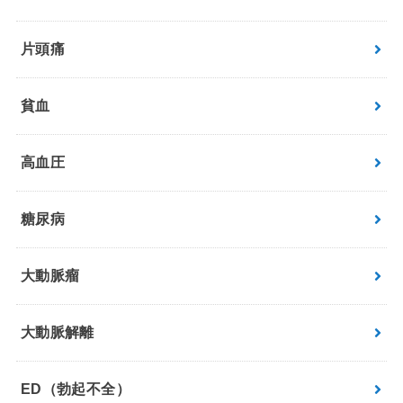
片頭痛
貧血
高血圧
糖尿病
大動脈瘤
大動脈解離
ED（勃起不全）