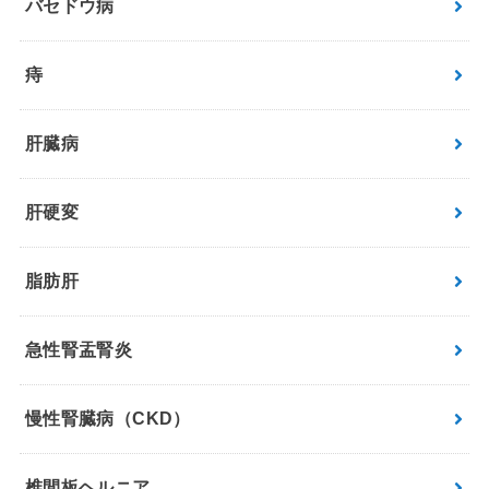
バセドウ病
痔
肝臓病
肝硬変
脂肪肝
急性腎盂腎炎
慢性腎臓病（CKD）
椎間板ヘルニア