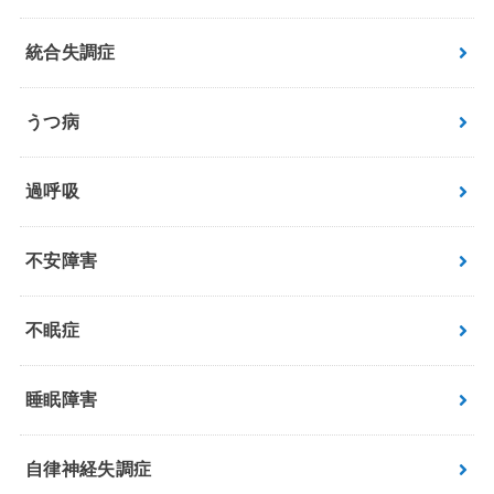
統合失調症
うつ病
過呼吸
不安障害
不眠症
睡眠障害
自律神経失調症