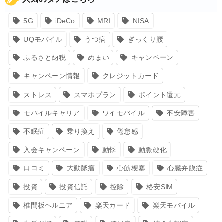
5G
iDeCo
MRI
NISA
UQモバイル
うつ病
ぎっくり腰
ふるさと納税
めまい
キャンペーン
キャンペーン情報
クレジットカード
ストレス
スマホプラン
ポイント還元
モバイルキャリア
ワイモバイル
不安障害
不眠症
乗り換え
倦怠感
入会キャンペーン
動悸
動脈硬化
口コミ
大動脈瘤
心筋梗塞
心臓弁膜症
投資
投資信託
控除
格安SIM
椎間板ヘルニア
楽天カード
楽天モバイル