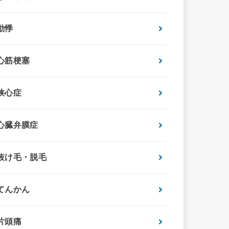
動悸
心筋梗塞
狭心症
心臓弁膜症
抜け毛・脱毛
てんかん
片頭痛