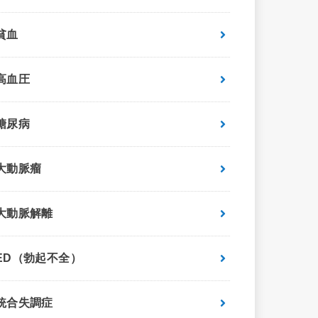
貧血
高血圧
糖尿病
大動脈瘤
大動脈解離
ED（勃起不全）
統合失調症