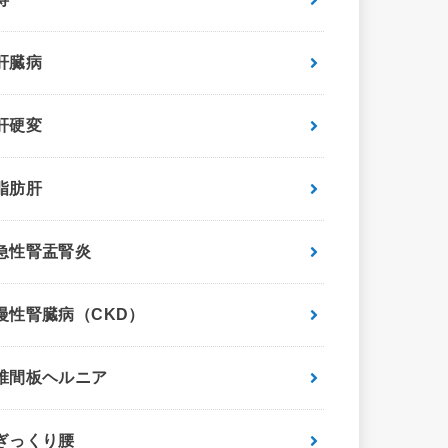
肝臓病
肝硬変
脂肪肝
急性腎盂腎炎
慢性腎臓病（CKD）
椎間板ヘルニア
ぎっくり腰