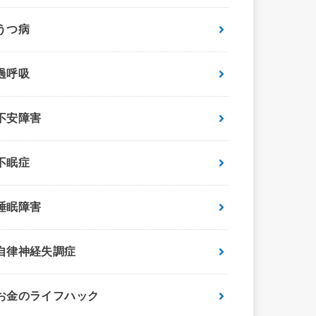
うつ病
過呼吸
不安障害
不眠症
睡眠障害
自律神経失調症
お金のライフハック