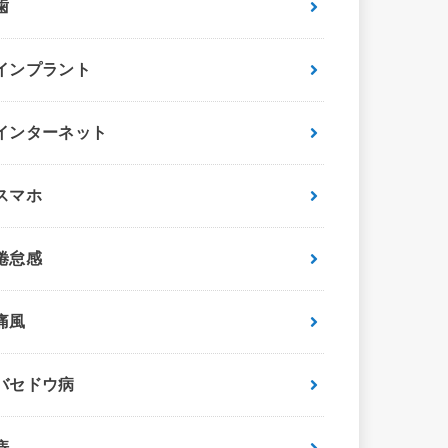
歯
インプラント
インターネット
スマホ
倦怠感
痛風
バセドウ病
痔