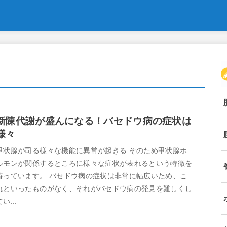
新陳代謝が盛んになる！バセドウ病の症状は
様々
甲状腺が司る様々な機能に異常が起きる そのため甲状腺ホ
ルモンが関係するところに様々な症状が表れるという特徴を
持っています。 バセドウ病の症状は非常に幅広いため、こ
れといったものがなく、それがバセドウ病の発見を難しくし
てい...