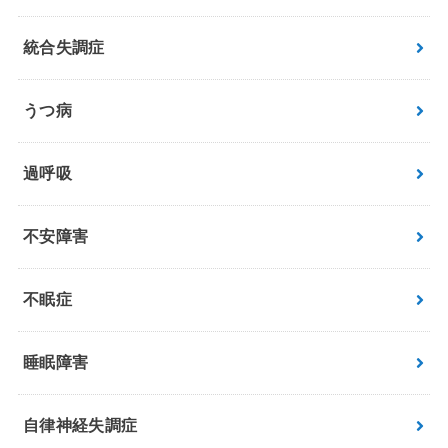
統合失調症
うつ病
過呼吸
不安障害
不眠症
睡眠障害
自律神経失調症