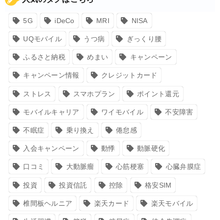
5G
iDeCo
MRI
NISA
UQモバイル
うつ病
ぎっくり腰
ふるさと納税
めまい
キャンペーン
キャンペーン情報
クレジットカード
ストレス
スマホプラン
ポイント還元
モバイルキャリア
ワイモバイル
不安障害
不眠症
乗り換え
倦怠感
入会キャンペーン
動悸
動脈硬化
口コミ
大動脈瘤
心筋梗塞
心臓弁膜症
投資
投資信託
控除
格安SIM
椎間板ヘルニア
楽天カード
楽天モバイル