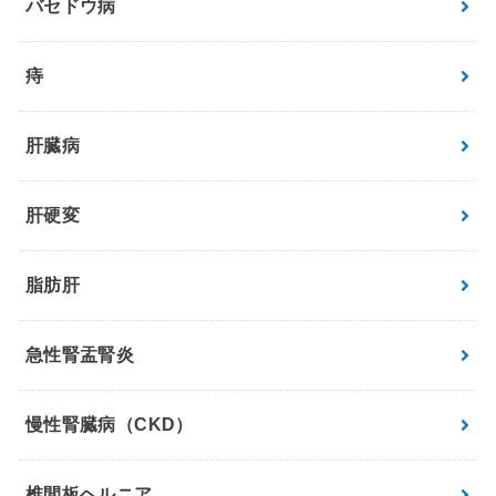
バセドウ病
痔
肝臓病
肝硬変
脂肪肝
急性腎盂腎炎
慢性腎臓病（CKD）
椎間板ヘルニア