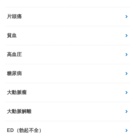
片頭痛
貧血
高血圧
糖尿病
大動脈瘤
大動脈解離
ED（勃起不全）