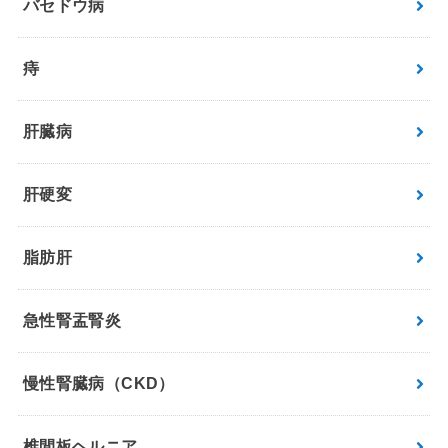
バセドウ病
痔
肝臓病
肝硬変
脂肪肝
急性腎盂腎炎
慢性腎臓病（CKD）
椎間板ヘルニア