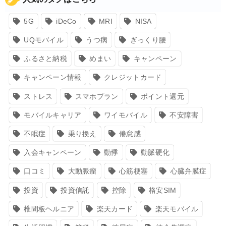
5G
iDeCo
MRI
NISA
UQモバイル
うつ病
ぎっくり腰
ふるさと納税
めまい
キャンペーン
キャンペーン情報
クレジットカード
ストレス
スマホプラン
ポイント還元
モバイルキャリア
ワイモバイル
不安障害
不眠症
乗り換え
倦怠感
入会キャンペーン
動悸
動脈硬化
口コミ
大動脈瘤
心筋梗塞
心臓弁膜症
投資
投資信託
控除
格安SIM
椎間板ヘルニア
楽天カード
楽天モバイル