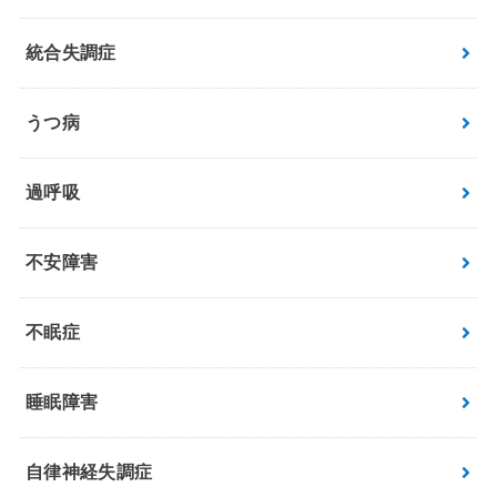
統合失調症
うつ病
過呼吸
不安障害
不眠症
睡眠障害
自律神経失調症