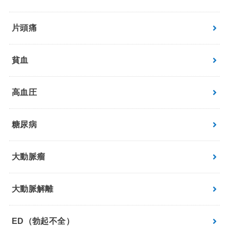
片頭痛
貧血
高血圧
糖尿病
大動脈瘤
大動脈解離
ED（勃起不全）