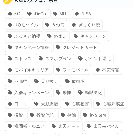
人気のタグはこちら
5G
iDeCo
MRI
NISA
UQモバイル
うつ病
ぎっくり腰
ふるさと納税
めまい
キャンペーン
キャンペーン情報
クレジットカード
ストレス
スマホプラン
ポイント還元
モバイルキャリア
ワイモバイル
不安障害
不眠症
乗り換え
倦怠感
入会キャンペーン
動悸
動脈硬化
口コミ
大動脈瘤
心筋梗塞
心臓弁膜症
投資
投資信託
控除
格安SIM
椎間板ヘルニア
楽天カード
楽天モバイル