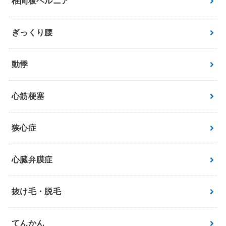
椎間板ヘルニア
ぎっくり腰
動悸
心筋梗塞
狭心症
心臓弁膜症
抜け毛・脱毛
てんかん