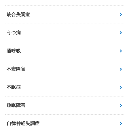
統合失調症
うつ病
過呼吸
不安障害
不眠症
睡眠障害
自律神経失調症