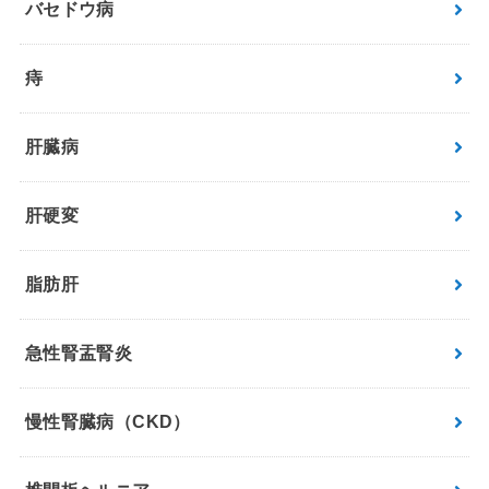
バセドウ病
痔
肝臓病
肝硬変
脂肪肝
急性腎盂腎炎
慢性腎臓病（CKD）