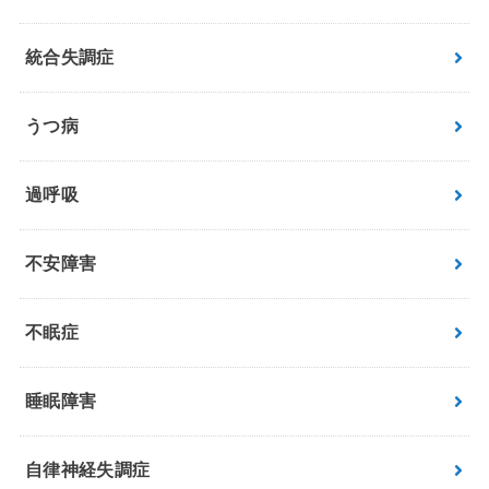
統合失調症
うつ病
過呼吸
不安障害
不眠症
睡眠障害
自律神経失調症