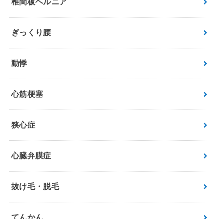
椎間板ヘルニア
ぎっくり腰
動悸
心筋梗塞
狭心症
心臓弁膜症
抜け毛・脱毛
てんかん