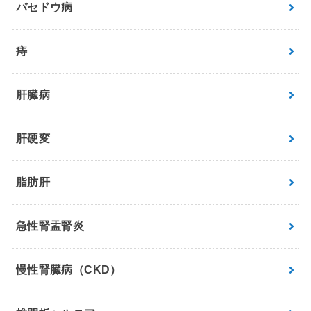
バセドウ病
痔
肝臓病
肝硬変
脂肪肝
急性腎盂腎炎
慢性腎臓病（CKD）