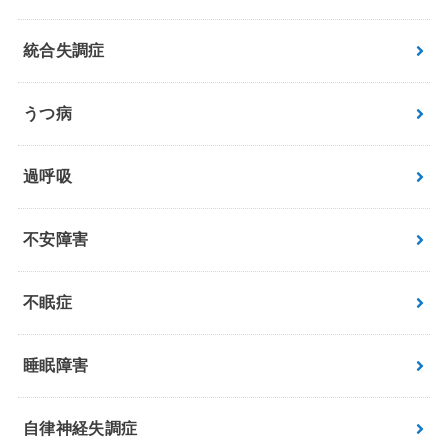
統合失調症
うつ病
過呼吸
不安障害
不眠症
睡眠障害
自律神経失調症