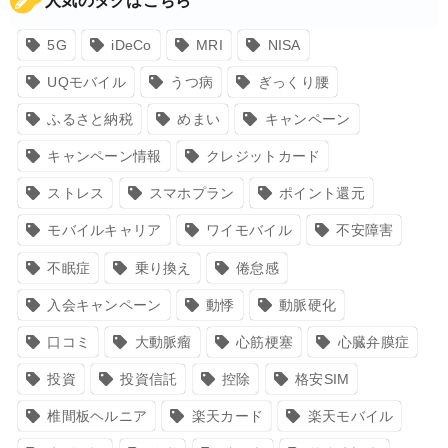
人気のタグはこちら
5G
iDeCo
MRI
NISA
UQモバイル
うつ病
ぎっくり腰
ふるさと納税
めまい
キャンペーン
キャンペーン情報
クレジットカード
ストレス
スマホプラン
ポイント還元
モバイルキャリア
ワイモバイル
不安障害
不眠症
乗り換え
倦怠感
入会キャンペーン
動悸
動脈硬化
口コミ
大動脈瘤
心筋梗塞
心臓弁膜症
投資
投資信託
控除
格安SIM
椎間板ヘルニア
楽天カード
楽天モバイル