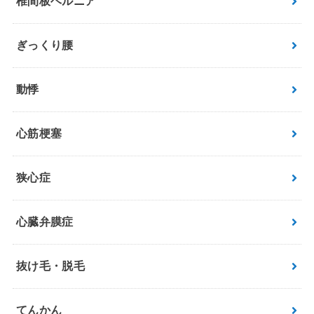
椎間板ヘルニア
ぎっくり腰
動悸
心筋梗塞
狭心症
心臓弁膜症
抜け毛・脱毛
てんかん