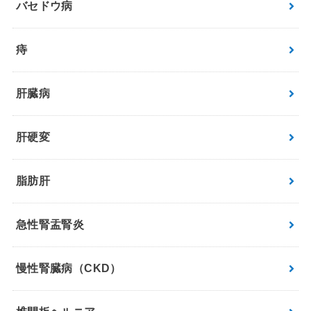
バセドウ病
痔
肝臓病
肝硬変
脂肪肝
急性腎盂腎炎
慢性腎臓病（CKD）