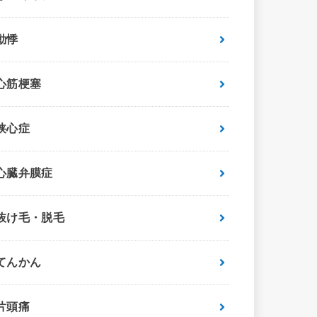
動悸
心筋梗塞
狭心症
心臓弁膜症
抜け毛・脱毛
てんかん
片頭痛