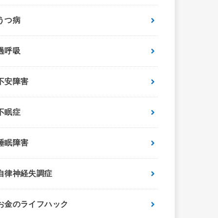
うつ病
過呼吸
不安障害
不眠症
睡眠障害
自律神経失調症
お金のライフハック