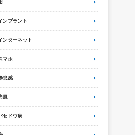
歯
インプラント
インターネット
スマホ
倦怠感
痛風
バセドウ病
痔