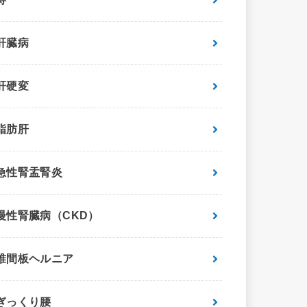
肝臓病
肝硬変
脂肪肝
急性腎盂腎炎
慢性腎臓病（CKD）
椎間板ヘルニア
ぎっくり腰