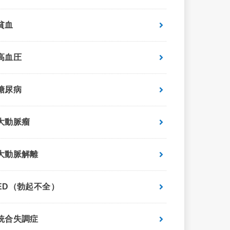
貧血
高血圧
糖尿病
大動脈瘤
大動脈解離
ED（勃起不全）
統合失調症