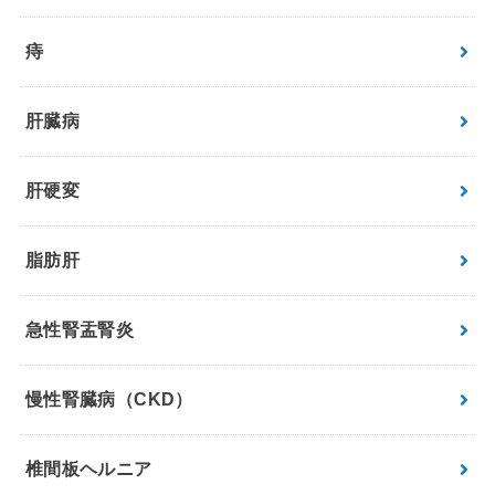
痔
肝臓病
肝硬変
脂肪肝
急性腎盂腎炎
慢性腎臓病（CKD）
椎間板ヘルニア