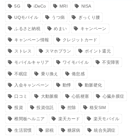
5G
iDeCo
MRI
NISA
UQモバイル
うつ病
ぎっくり腰
ふるさと納税
めまい
キャンペーン
キャンペーン情報
クレジットカード
ストレス
スマホプラン
ポイント還元
モバイルキャリア
ワイモバイル
不安障害
不眠症
乗り換え
倦怠感
入会キャンペーン
動悸
動脈硬化
口コミ
大動脈瘤
心筋梗塞
心臓弁膜症
投資
投資信託
控除
格安SIM
椎間板ヘルニア
楽天カード
楽天モバイル
生活習慣
節税
糖尿病
統合失調症