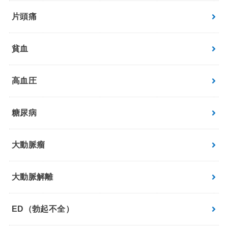
片頭痛
貧血
高血圧
糖尿病
大動脈瘤
大動脈解離
ED（勃起不全）