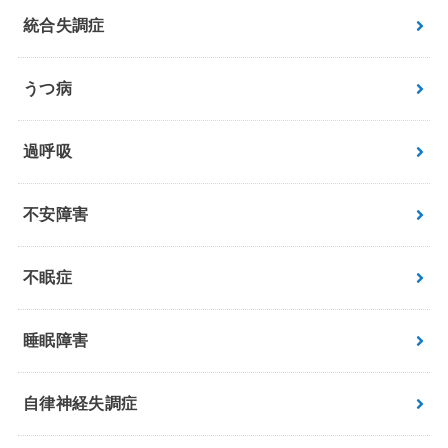
統合失調症
うつ病
過呼吸
不安障害
不眠症
睡眠障害
自律神経失調症