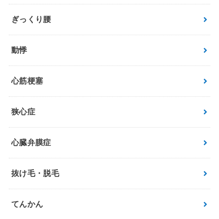
ぎっくり腰
動悸
心筋梗塞
狭心症
心臓弁膜症
抜け毛・脱毛
てんかん