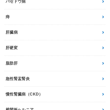
バセドウ病
痔
肝臓病
肝硬変
脂肪肝
急性腎盂腎炎
慢性腎臓病（CKD）
椎間板ヘルニア