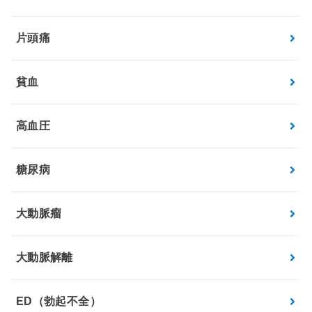
片頭痛
貧血
高血圧
糖尿病
大動脈瘤
大動脈解離
ED（勃起不全）