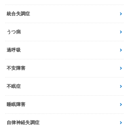
統合失調症
うつ病
過呼吸
不安障害
不眠症
睡眠障害
自律神経失調症