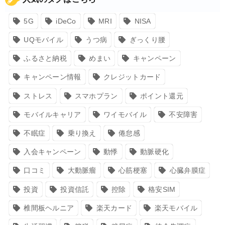
5G
iDeCo
MRI
NISA
UQモバイル
うつ病
ぎっくり腰
ふるさと納税
めまい
キャンペーン
キャンペーン情報
クレジットカード
ストレス
スマホプラン
ポイント還元
モバイルキャリア
ワイモバイル
不安障害
不眠症
乗り換え
倦怠感
入会キャンペーン
動悸
動脈硬化
口コミ
大動脈瘤
心筋梗塞
心臓弁膜症
投資
投資信託
控除
格安SIM
椎間板ヘルニア
楽天カード
楽天モバイル