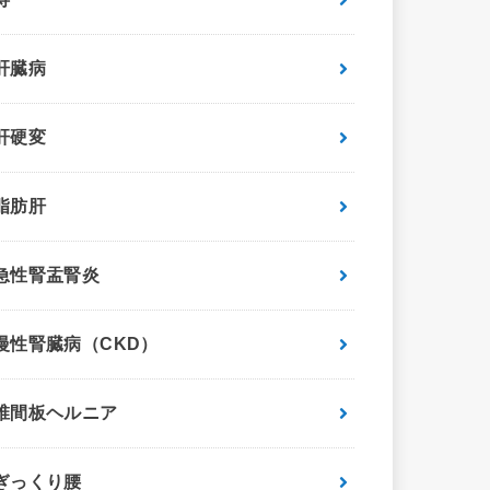
肝臓病
肝硬変
脂肪肝
急性腎盂腎炎
慢性腎臓病（CKD）
椎間板ヘルニア
ぎっくり腰