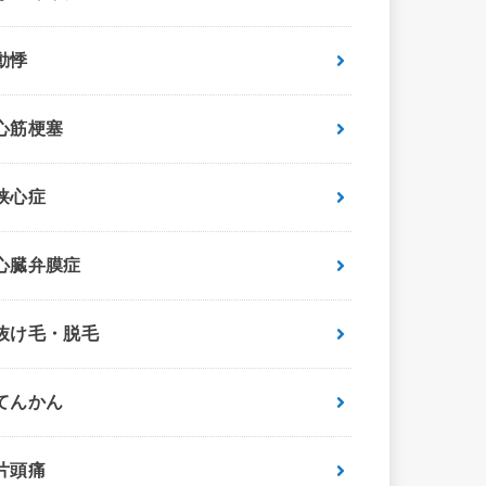
動悸
心筋梗塞
狭心症
心臓弁膜症
抜け毛・脱毛
てんかん
片頭痛