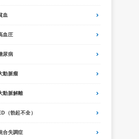
貧血
高血圧
糖尿病
大動脈瘤
大動脈解離
ED（勃起不全）
統合失調症