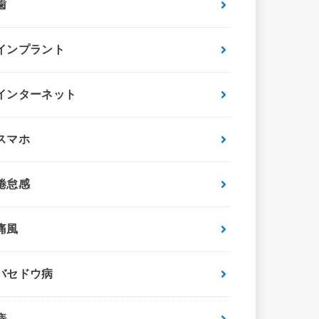
歯
インプラント
インターネット
スマホ
倦怠感
痛風
バセドウ病
痔