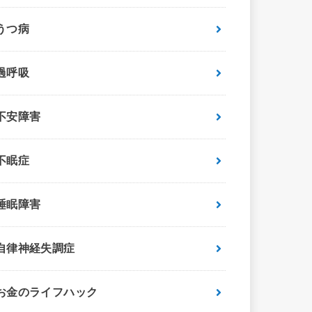
うつ病
過呼吸
不安障害
不眠症
睡眠障害
自律神経失調症
お金のライフハック