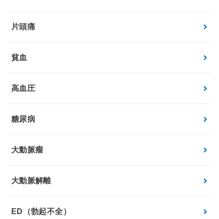
片頭痛
貧血
高血圧
糖尿病
大動脈瘤
大動脈解離
ED（勃起不全）