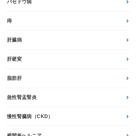
バセドウ病
痔
肝臓病
肝硬変
脂肪肝
急性腎盂腎炎
慢性腎臓病（CKD）
椎間板ヘルニア