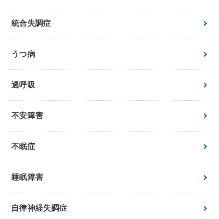
統合失調症
うつ病
過呼吸
不安障害
不眠症
睡眠障害
自律神経失調症