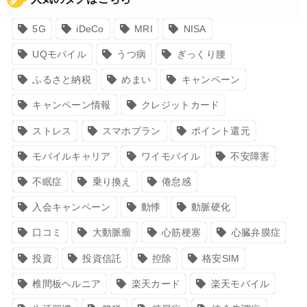
5G
iDeCo
MRI
NISA
UQモバイル
うつ病
ぎっくり腰
ふるさと納税
めまい
キャンペーン
キャンペーン情報
クレジットカード
ストレス
スマホプラン
ポイント還元
モバイルキャリア
ワイモバイル
不安障害
不眠症
乗り換え
倦怠感
入会キャンペーン
動悸
動脈硬化
口コミ
大動脈瘤
心筋梗塞
心臓弁膜症
投資
投資信託
控除
格安SIM
椎間板ヘルニア
楽天カード
楽天モバイル