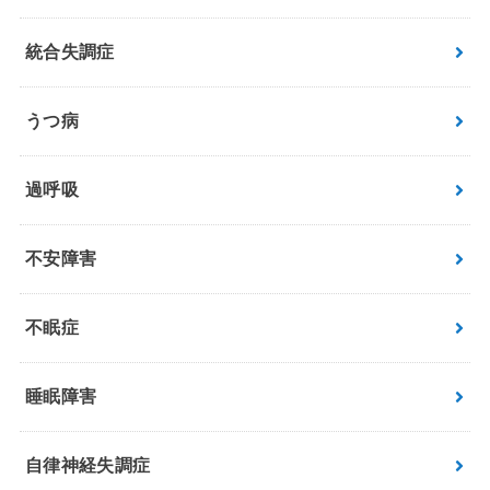
統合失調症
うつ病
過呼吸
不安障害
不眠症
睡眠障害
自律神経失調症