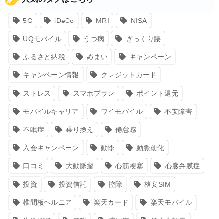
5G
iDeCo
MRI
NISA
UQモバイル
うつ病
ぎっくり腰
ふるさと納税
めまい
キャンペーン
キャンペーン情報
クレジットカード
ストレス
スマホプラン
ポイント還元
モバイルキャリア
ワイモバイル
不安障害
不眠症
乗り換え
倦怠感
入会キャンペーン
動悸
動脈硬化
口コミ
大動脈瘤
心筋梗塞
心臓弁膜症
投資
投資信託
控除
格安SIM
椎間板ヘルニア
楽天カード
楽天モバイル