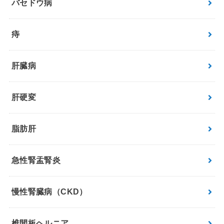
バセドウ病
痔
肝臓病
肝硬変
脂肪肝
急性腎盂腎炎
慢性腎臓病（CKD）
椎間板ヘルニア