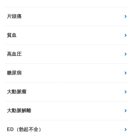
片頭痛
貧血
高血圧
糖尿病
大動脈瘤
大動脈解離
ED（勃起不全）