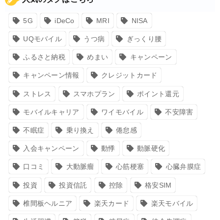
5G
iDeCo
MRI
NISA
UQモバイル
うつ病
ぎっくり腰
ふるさと納税
めまい
キャンペーン
キャンペーン情報
クレジットカード
ストレス
スマホプラン
ポイント還元
モバイルキャリア
ワイモバイル
不安障害
不眠症
乗り換え
倦怠感
入会キャンペーン
動悸
動脈硬化
口コミ
大動脈瘤
心筋梗塞
心臓弁膜症
投資
投資信託
控除
格安SIM
椎間板ヘルニア
楽天カード
楽天モバイル