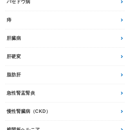
バセドウ病
痔
肝臓病
肝硬変
脂肪肝
急性腎盂腎炎
慢性腎臓病（CKD）
椎間板ヘルニア