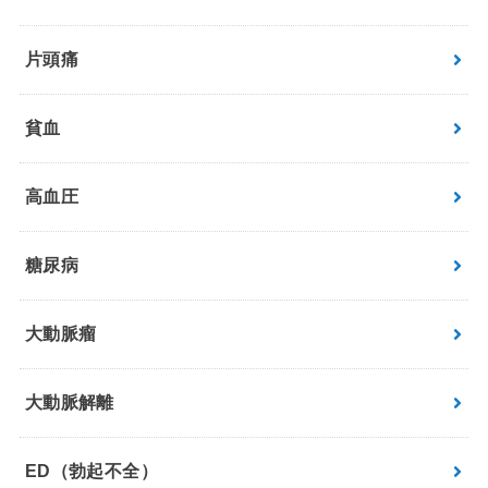
片頭痛
貧血
高血圧
糖尿病
大動脈瘤
大動脈解離
ED（勃起不全）