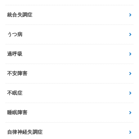
統合失調症
うつ病
過呼吸
不安障害
不眠症
睡眠障害
自律神経失調症