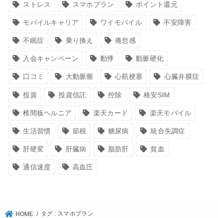
ストレス
スマホプラン
ポイント還元
モバイルキャリア
ワイモバイル
不安障害
不眠症
乗り換え
倦怠感
入会キャンペーン
動悸
動脈硬化
口コミ
大動脈瘤
心筋梗塞
心臓弁膜症
投資
投資信託
控除
格安SIM
椎間板ヘルニア
楽天カード
楽天モバイル
生活習慣
節税
糖尿病
統合失調症
肝硬変
肝臓病
脂肪肝
貧血
通信速度
高血圧
タグ : スマホプラン
HOME