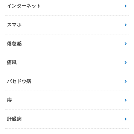
インターネット
スマホ
倦怠感
痛風
バセドウ病
痔
肝臓病