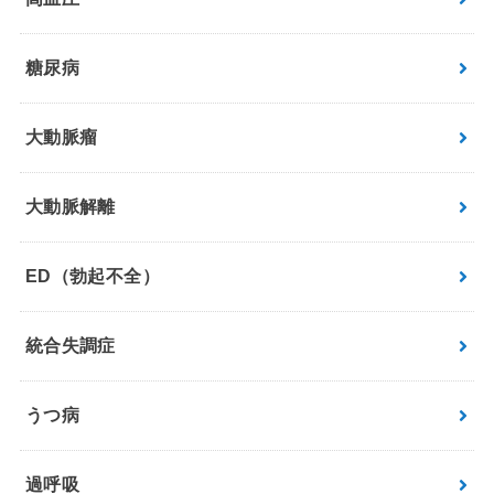
糖尿病
大動脈瘤
大動脈解離
ED（勃起不全）
統合失調症
うつ病
過呼吸