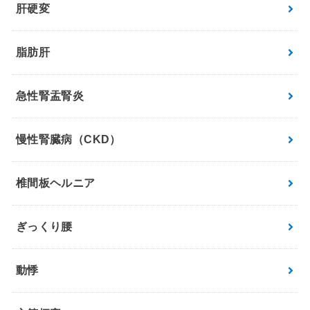
肝硬変
脂肪肝
急性腎盂腎炎
慢性腎臓病（CKD）
椎間板ヘルニア
ぎっくり腰
動悸