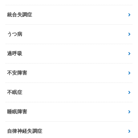
統合失調症
うつ病
過呼吸
不安障害
不眠症
睡眠障害
自律神経失調症