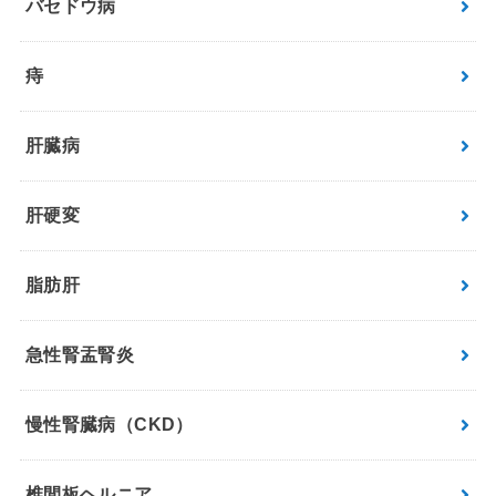
バセドウ病
痔
肝臓病
肝硬変
脂肪肝
急性腎盂腎炎
慢性腎臓病（CKD）
椎間板ヘルニア