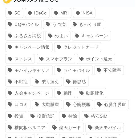
5G
iDeCo
MRI
NISA
UQモバイル
うつ病
ぎっくり腰
ふるさと納税
めまい
キャンペーン
キャンペーン情報
クレジットカード
ストレス
スマホプラン
ポイント還元
モバイルキャリア
ワイモバイル
不安障害
不眠症
乗り換え
倦怠感
入会キャンペーン
動悸
動脈硬化
口コミ
大動脈瘤
心筋梗塞
心臓弁膜症
投資
投資信託
控除
格安SIM
椎間板ヘルニア
楽天カード
楽天モバイル