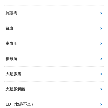
片頭痛
貧血
高血圧
糖尿病
大動脈瘤
大動脈解離
ED（勃起不全）