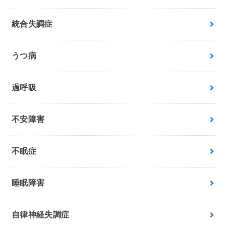
統合失調症
うつ病
過呼吸
不安障害
不眠症
睡眠障害
自律神経失調症