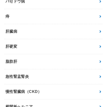
バセドウ病
痔
肝臓病
肝硬変
脂肪肝
急性腎盂腎炎
慢性腎臓病（CKD）
椎間板ヘルニア