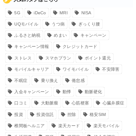
5G
iDeCo
MRI
NISA
UQモバイル
うつ病
ぎっくり腰
ふるさと納税
めまい
キャンペーン
キャンペーン情報
クレジットカード
ストレス
スマホプラン
ポイント還元
モバイルキャリア
ワイモバイル
不安障害
不眠症
乗り換え
倦怠感
入会キャンペーン
動悸
動脈硬化
口コミ
大動脈瘤
心筋梗塞
心臓弁膜症
投資
投資信託
控除
格安SIM
椎間板ヘルニア
楽天カード
楽天モバイル