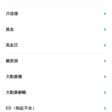
片頭痛
貧血
高血圧
糖尿病
大動脈瘤
大動脈解離
ED（勃起不全）