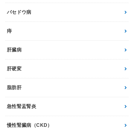
バセドウ病
痔
肝臓病
肝硬変
脂肪肝
急性腎盂腎炎
慢性腎臓病（CKD）