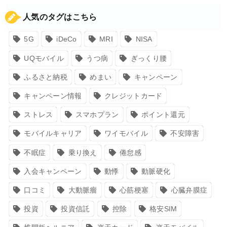
人気のタグはこちら
5G
iDeCo
MRI
NISA
UQモバイル
うつ病
ぎっくり腰
ふるさと納税
めまい
キャンペーン
キャンペーン情報
クレジットカード
ストレス
スマホプラン
ポイント還元
モバイルキャリア
ワイモバイル
不安障害
不眠症
乗り換え
倦怠感
入会キャンペーン
動悸
動脈硬化
口コミ
大動脈瘤
心筋梗塞
心臓弁膜症
投資
投資信託
控除
格安SIM