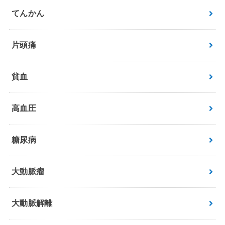
てんかん
片頭痛
貧血
高血圧
糖尿病
大動脈瘤
大動脈解離