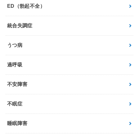
ED（勃起不全）
統合失調症
うつ病
過呼吸
不安障害
不眠症
睡眠障害