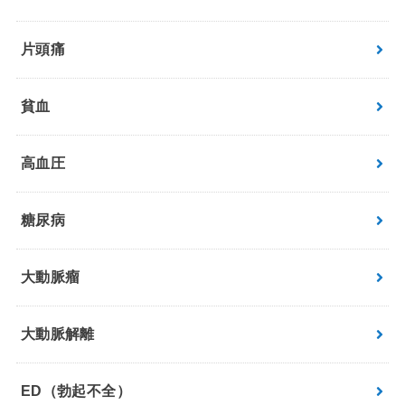
片頭痛
貧血
高血圧
糖尿病
大動脈瘤
大動脈解離
ED（勃起不全）