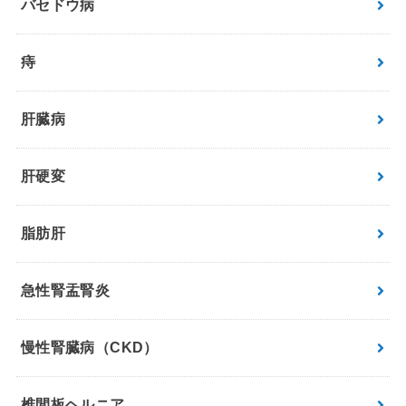
バセドウ病
痔
肝臓病
肝硬変
脂肪肝
急性腎盂腎炎
慢性腎臓病（CKD）
椎間板ヘルニア