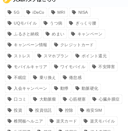
5G
iDeCo
MRI
NISA
UQモバイル
うつ病
ぎっくり腰
ふるさと納税
めまい
キャンペーン
キャンペーン情報
クレジットカード
ストレス
スマホプラン
ポイント還元
モバイルキャリア
ワイモバイル
不安障害
不眠症
乗り換え
倦怠感
入会キャンペーン
動悸
動脈硬化
口コミ
大動脈瘤
心筋梗塞
心臓弁膜症
投資
投資信託
控除
格安SIM
椎間板ヘルニア
楽天カード
楽天モバイル