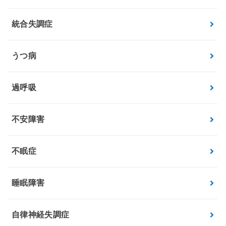
統合失調症
うつ病
過呼吸
不安障害
不眠症
睡眠障害
自律神経失調症