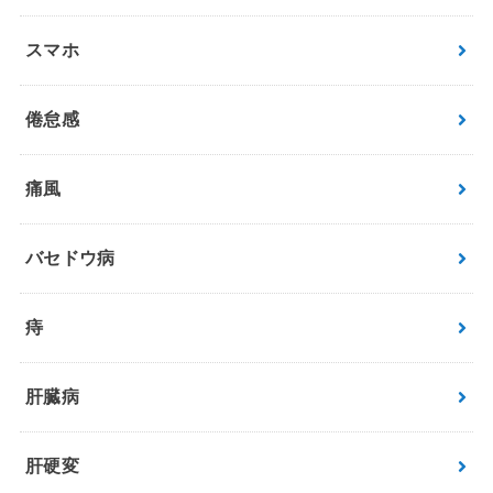
スマホ
倦怠感
痛風
バセドウ病
痔
肝臓病
肝硬変