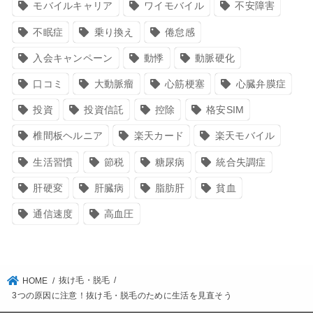
モバイルキャリア
ワイモバイル
不安障害
不眠症
乗り換え
倦怠感
入会キャンペーン
動悸
動脈硬化
口コミ
大動脈瘤
心筋梗塞
心臓弁膜症
投資
投資信託
控除
格安SIM
椎間板ヘルニア
楽天カード
楽天モバイル
生活習慣
節税
糖尿病
統合失調症
肝硬変
肝臓病
脂肪肝
貧血
通信速度
高血圧
抜け毛・脱毛
HOME
3つの原因に注意！抜け毛・脱毛のために生活を見直そう