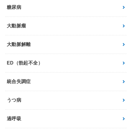
糖尿病
大動脈瘤
大動脈解離
ED（勃起不全）
統合失調症
うつ病
過呼吸