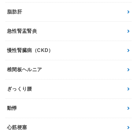
脂肪肝
急性腎盂腎炎
慢性腎臓病（CKD）
椎間板ヘルニア
ぎっくり腰
動悸
心筋梗塞