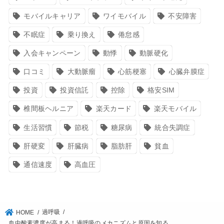
モバイルキャリア
ワイモバイル
不安障害
不眠症
乗り換え
倦怠感
入会キャンペーン
動悸
動脈硬化
口コミ
大動脈瘤
心筋梗塞
心臓弁膜症
投資
投資信託
控除
格安SIM
椎間板ヘルニア
楽天カード
楽天モバイル
生活習慣
節税
糖尿病
統合失調症
肝硬変
肝臓病
脂肪肝
貧血
通信速度
高血圧
過呼吸
HOME
血中酸素濃度が高まる！過呼吸のメカニズムと原因を知る