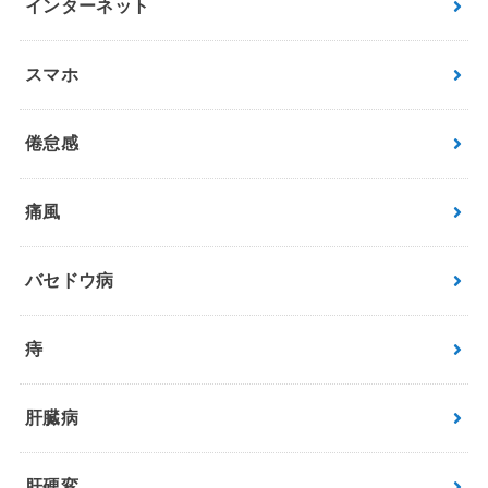
インターネット
スマホ
倦怠感
痛風
バセドウ病
痔
肝臓病
肝硬変