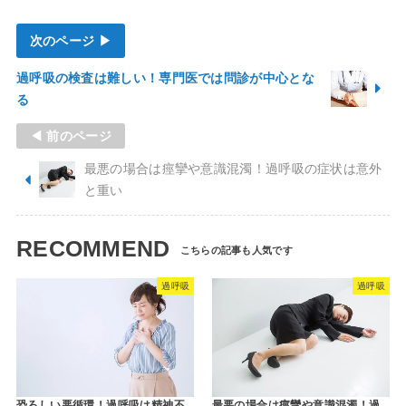
次のページ ▶
過呼吸の検査は難しい！専門医では問診が中心とな
る
◀ 前のページ
最悪の場合は痙攣や意識混濁！過呼吸の症状は意外
と重い
RECOMMEND
過呼吸
過呼吸
恐ろしい悪循環！過呼吸は精神不
最悪の場合は痙攣や意識混濁！過