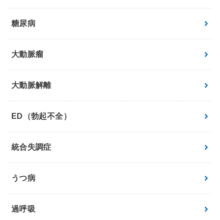
糖尿病
大動脈瘤
大動脈解離
ED（勃起不全）
統合失調症
うつ病
過呼吸