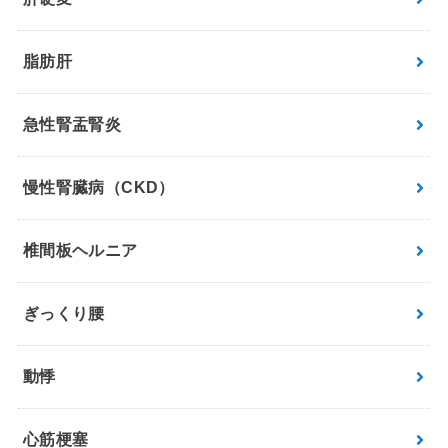
脂肪肝
急性腎盂腎炎
慢性腎臓病（CKD）
椎間板ヘルニア
ぎっくり腰
動悸
心筋梗塞