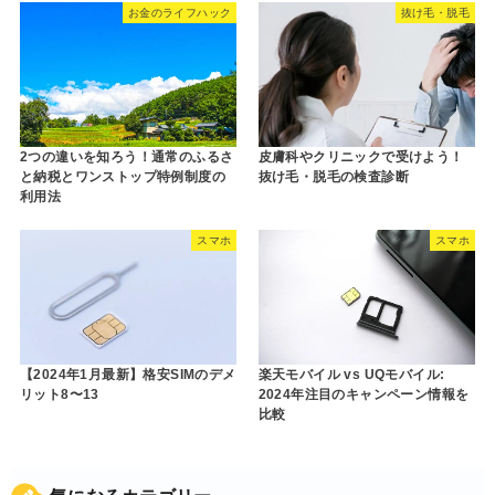
お金のライフハック
抜け毛・脱毛
2つの違いを知ろう！通常のふるさ
皮膚科やクリニックで受けよう！
と納税とワンストップ特例制度の
抜け毛・脱毛の検査診断
利用法
スマホ
スマホ
【2024年1月最新】格安SIMのデメ
楽天モバイル vs UQモバイル:
リット8〜13
2024年注目のキャンペーン情報を
比較