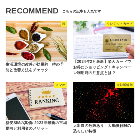
RECOMMEND
痔
クレジットカード
【2024年2月最新】楽天カードで
生活環境の改善が効果的！痔の予
お得にショッピング！キャンペー
防と改善方法をチェック
ン利用時の注意点とは？
スマホ
大動脈解離
格安SIMの真価: 2023年最新の市場
大出血の危険あり！大動脈解離の
動向と利用者のメリット
恐ろしい特徴