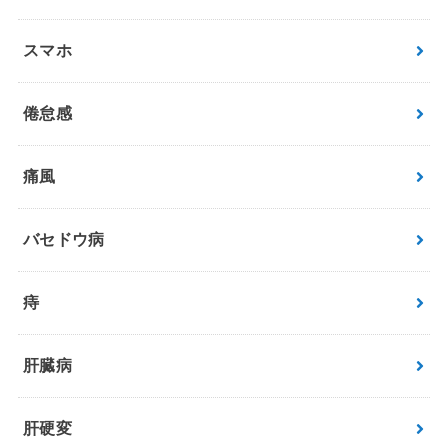
スマホ
倦怠感
痛風
バセドウ病
痔
肝臓病
肝硬変