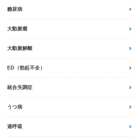
糖尿病
大動脈瘤
大動脈解離
ED（勃起不全）
統合失調症
うつ病
過呼吸