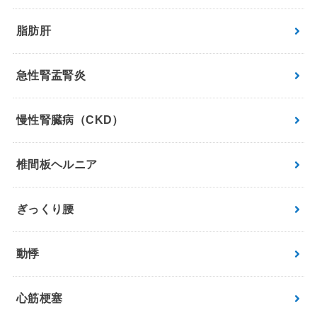
脂肪肝
急性腎盂腎炎
慢性腎臓病（CKD）
椎間板ヘルニア
ぎっくり腰
動悸
心筋梗塞