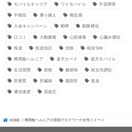
モバイルキャリア
ワイモバイル
不安障害
不眠症
乗り換え
倦怠感
入会キャンペーン
動悸
動脈硬化
口コミ
大動脈瘤
心筋梗塞
心臓弁膜症
投資
投資信託
控除
格安SIM
椎間板ヘルニア
楽天カード
楽天モバイル
生活習慣
節税
糖尿病
統合失調症
肝硬変
肝臓病
脂肪肝
貧血
通信速度
高血圧
椎間板ヘルニアの原因デスクワーク女性イメージ
HOME